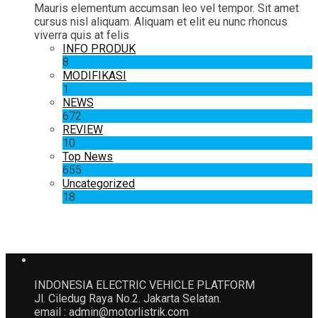
Mauris elementum accumsan leo vel tempor. Sit amet
cursus nisl aliquam. Aliquam et elit eu nunc rhoncus
viverra quis at felis
INFO PRODUK
8
MODIFIKASI
1
NEWS
672
REVIEW
10
Top News
655
Uncategorized
18
INDONESIA ELECTRIC VEHICLE PLATFORM
Jl. Ciledug Raya No.2. Jakarta Selatan.
email : admin@motorlistrik.com