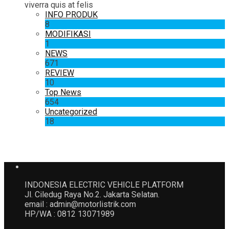
viverra quis at felis
INFO PRODUK
8
MODIFIKASI
1
NEWS
671
REVIEW
10
Top News
654
Uncategorized
18
INDONESIA ELECTRIC VEHICLE PLATFORM
Jl. Ciledug Raya No.2. Jakarta Selatan.
email : admin@motorlistrik.com
HP/WA : 0812 13071989