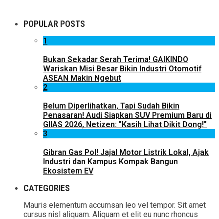
POPULAR POSTS
1
Bukan Sekadar Serah Terima! GAIKINDO
Wariskan Misi Besar Bikin Industri Otomotif
ASEAN Makin Ngebut
2
Belum Diperlihatkan, Tapi Sudah Bikin
Penasaran! Audi Siapkan SUV Premium Baru di
GIIAS 2026, Netizen: "Kasih Lihat Dikit Dong!"
3
Gibran Gas Pol! Jajal Motor Listrik Lokal, Ajak
Industri dan Kampus Kompak Bangun
Ekosistem EV
CATEGORIES
Mauris elementum accumsan leo vel tempor. Sit amet
cursus nisl aliquam. Aliquam et elit eu nunc rhoncus