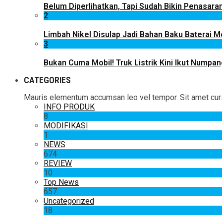
Belum Diperlihatkan, Tapi Sudah Bikin Penasaran
2
Limbah Nikel Disulap Jadi Bahan Baku Baterai Mob
3
Bukan Cuma Mobil! Truk Listrik Kini Ikut Numpan
CATEGORIES
Mauris elementum accumsan leo vel tempor. Sit amet cursus
INFO PRODUK
8
MODIFIKASI
1
NEWS
674
REVIEW
10
Top News
657
Uncategorized
18