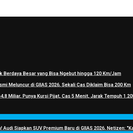
rik Berdaya Besar yang Bisa Ngebut hingga 120 Km/Jam
mi Meluncur di GIIAS 2026, Sekali Cas Diklaim Bisa 200 Km
p4,8 Miliar, Punya Kursi Pijat, Cas 5 Menit, Jarak Tempuh 
! Audi Siapkan SUV Premium Baru di GIIAS 2026, Netizen: "Ka