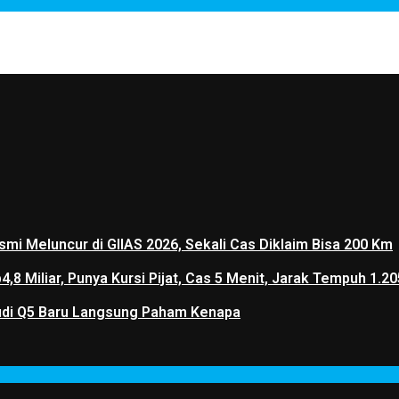
mi Meluncur di GIIAS 2026, Sekali Cas Diklaim Bisa 200 Km
p4,8 Miliar, Punya Kursi Pijat, Cas 5 Menit, Jarak Tempuh 
 Audi Q5 Baru Langsung Paham Kenapa