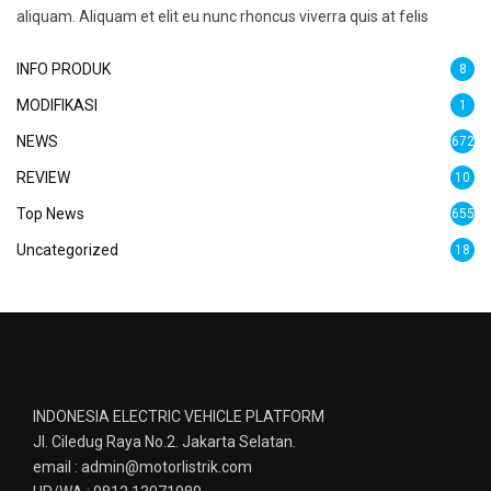
aliquam. Aliquam et elit eu nunc rhoncus viverra quis at felis
INFO PRODUK
8
MODIFIKASI
1
NEWS
672
REVIEW
10
Top News
655
Uncategorized
18
INDONESIA ELECTRIC VEHICLE PLATFORM
Jl. Ciledug Raya No.2. Jakarta Selatan.
email : admin@motorlistrik.com