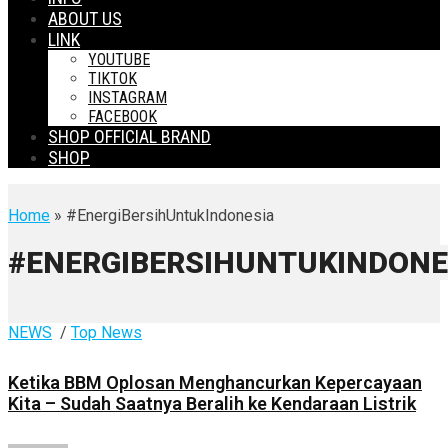
ABOUT US
LINK
YOUTUBE
TIKTOK
INSTAGRAM
FACEBOOK
SHOP OFFICIAL BRAND
SHOP
Home
» #EnergiBersihUntukIndonesia
#ENERGIBERSIHUNTUKINDONE
NEWS
/
Top News
Ketika BBM Oplosan Menghancurkan Kepercayaan
Kita – Sudah Saatnya Beralih ke Kendaraan Listrik