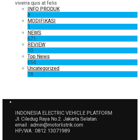
viverra quis at felis
INFO PRODUK
8
MODIFIKASI
1
NEWS
671
REVIEW
10
Top News
654
Uncategorized
18
INDONESIA ELECTRIC VEHICLE PLATFORM
Jl. Ciledug Raya No.2. Jakarta Selatan.
email : admin@motorlistrik.com
HP/WA : 0812 13071989