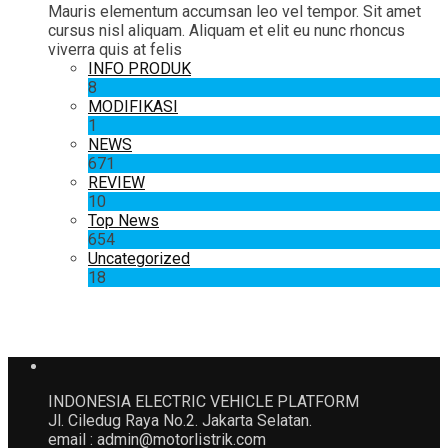
Mauris elementum accumsan leo vel tempor. Sit amet
cursus nisl aliquam. Aliquam et elit eu nunc rhoncus
viverra quis at felis
INFO PRODUK
8
MODIFIKASI
1
NEWS
671
REVIEW
10
Top News
654
Uncategorized
18
INDONESIA ELECTRIC VEHICLE PLATFORM
Jl. Ciledug Raya No.2. Jakarta Selatan.
email : admin@motorlistrik.com