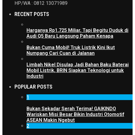
HP/WA : 0812 13071989
RECENT POSTS
Harganya Rp1,725 Miliar, Tapi Begitu Duduk di
Audi Q5 Baru Langsung Paham Kenapa
Bukan Cuma Mobil! Truk Listrik Kini Ikut
Numpang Cari Cuan di Jalanan
Limbah Nikel Disulap Jadi Bahan Baku Baterai
Mobil Listrik, BRIN Siapkan Teknologi untuk
Industri
POPULAR POSTS
1
Bukan Sekadar Serah Terima! GAIKINDO
Wariskan Misi Besar Bikin Industri Otomotif
ASEAN Makin Ngebut
2