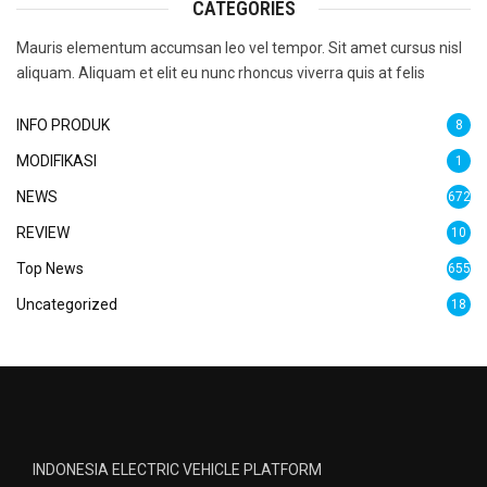
CATEGORIES
Mauris elementum accumsan leo vel tempor. Sit amet cursus nisl
aliquam. Aliquam et elit eu nunc rhoncus viverra quis at felis
INFO PRODUK
8
MODIFIKASI
1
NEWS
672
REVIEW
10
Top News
655
Uncategorized
18
INDONESIA ELECTRIC VEHICLE PLATFORM