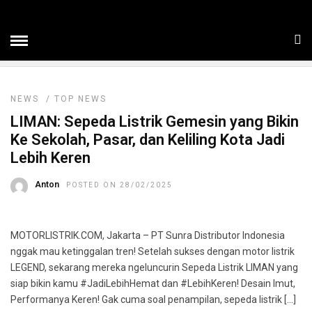
HOME
» LIMAN FRANKY NOVENTUS
LIMAN FRANKY NOVENTUS
NEWS
/
TOP NEWS
LIMAN: Sepeda Listrik Gemesin yang Bikin
Ke Sekolah, Pasar, dan Keliling Kota Jadi
Lebih Keren
Anton
POSTED ON 28/02/2025
MOTORLISTRIK.COM, Jakarta – PT Sunra Distributor Indonesia
nggak mau ketinggalan tren! Setelah sukses dengan motor listrik
LEGEND, sekarang mereka ngeluncurin Sepeda Listrik LIMAN yang
siap bikin kamu #JadiLebihHemat dan #LebihKeren! Desain Imut,
Performanya Keren! Gak cuma soal penampilan, sepeda listrik […]