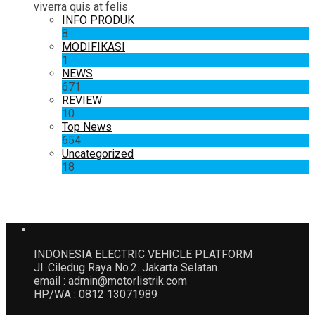
viverra quis at felis
INFO PRODUK
8
MODIFIKASI
1
NEWS
671
REVIEW
10
Top News
654
Uncategorized
18
INDONESIA ELECTRIC VEHICLE PLATFORM
Jl. Ciledug Raya No.2. Jakarta Selatan.
email : admin@motorlistrik.com
HP/WA : 0812 13071989