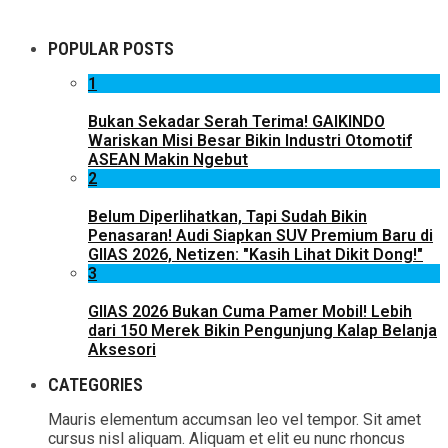
POPULAR POSTS
1
Bukan Sekadar Serah Terima! GAIKINDO
Wariskan Misi Besar Bikin Industri Otomotif
ASEAN Makin Ngebut
2
Belum Diperlihatkan, Tapi Sudah Bikin
Penasaran! Audi Siapkan SUV Premium Baru di
GIIAS 2026, Netizen: "Kasih Lihat Dikit Dong!"
3
GIIAS 2026 Bukan Cuma Pamer Mobil! Lebih
dari 150 Merek Bikin Pengunjung Kalap Belanja
Aksesori
CATEGORIES
Mauris elementum accumsan leo vel tempor. Sit amet
cursus nisl aliquam. Aliquam et elit eu nunc rhoncus