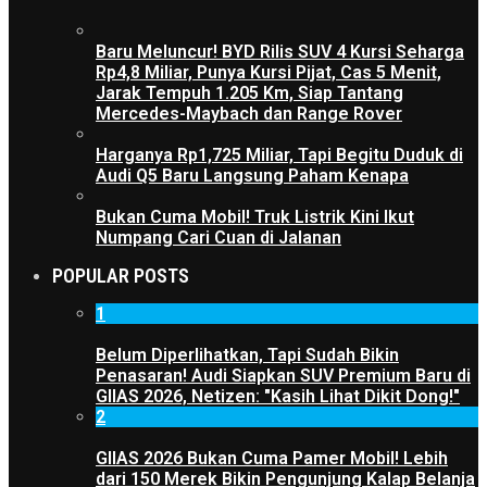
Baru Meluncur! BYD Rilis SUV 4 Kursi Seharga
Rp4,8 Miliar, Punya Kursi Pijat, Cas 5 Menit,
Jarak Tempuh 1.205 Km, Siap Tantang
Mercedes-Maybach dan Range Rover
Harganya Rp1,725 Miliar, Tapi Begitu Duduk di
Audi Q5 Baru Langsung Paham Kenapa
Bukan Cuma Mobil! Truk Listrik Kini Ikut
Numpang Cari Cuan di Jalanan
POPULAR POSTS
1
Belum Diperlihatkan, Tapi Sudah Bikin
Penasaran! Audi Siapkan SUV Premium Baru di
GIIAS 2026, Netizen: "Kasih Lihat Dikit Dong!"
2
GIIAS 2026 Bukan Cuma Pamer Mobil! Lebih
dari 150 Merek Bikin Pengunjung Kalap Belanja