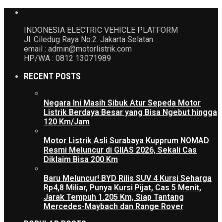
INDONESIA ELECTRIC VEHICLE PLATFORM
Jl. Ciledug Raya No.2. Jakarta Selatan.
email : admin@motorlistrik.com
HP/WA : 0812 13071989
RECENT POSTS
Negara Ini Masih Sibuk Atur Sepeda Motor
Listrik Berdaya Besar yang Bisa Ngebut hingga
120 Km/Jam
Motor Listrik Asli Surabaya Kupprum NOMAD
Resmi Meluncur di GIIAS 2026, Sekali Cas
Diklaim Bisa 200 Km
Baru Meluncur! BYD Rilis SUV 4 Kursi Seharga
Rp4,8 Miliar, Punya Kursi Pijat, Cas 5 Menit,
Jarak Tempuh 1.205 Km, Siap Tantang
Mercedes-Maybach dan Range Rover