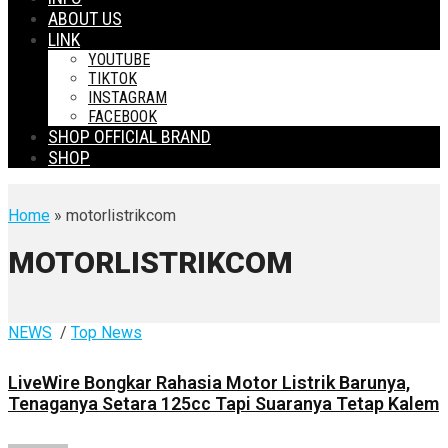
ABOUT US
LINK
YOUTUBE
TIKTOK
INSTAGRAM
FACEBOOK
SHOP OFFICIAL BRAND
SHOP
Home
» motorlistrikcom
MOTORLISTRIKCOM
NEWS
/
Top News
LiveWire Bongkar Rahasia Motor Listrik Barunya,
Tenaganya Setara 125cc Tapi Suaranya Tetap Kalem