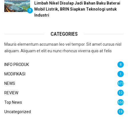
Limbah Nikel Disulap Jadi Bahan Baku Baterai
Mobil Listrik, BRIN Siapkan Teknologi untuk
3
Industri
CATEGORIES
Mauris elementum accumsan leo vel tempor. Sit amet cursus nisl
aliquam. Aliquam et elit eu nunc rhoncus viverra quis at felis
INFO PRODUK
8
MODIFIKASI
1
NEWS
673
REVIEW
10
Top News
656
Uncategorized
18