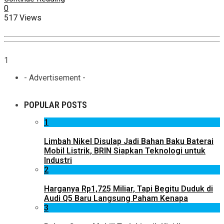
0
517 Views
1
- Advertisement -
POPULAR POSTS
1
Limbah Nikel Disulap Jadi Bahan Baku Baterai
Mobil Listrik, BRIN Siapkan Teknologi untuk
Industri
2
Harganya Rp1,725 Miliar, Tapi Begitu Duduk di
Audi Q5 Baru Langsung Paham Kenapa
3