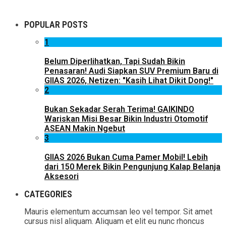
POPULAR POSTS
1
Belum Diperlihatkan, Tapi Sudah Bikin
Penasaran! Audi Siapkan SUV Premium Baru di
GIIAS 2026, Netizen: "Kasih Lihat Dikit Dong!"
2
Bukan Sekadar Serah Terima! GAIKINDO
Wariskan Misi Besar Bikin Industri Otomotif
ASEAN Makin Ngebut
3
GIIAS 2026 Bukan Cuma Pamer Mobil! Lebih
dari 150 Merek Bikin Pengunjung Kalap Belanja
Aksesori
CATEGORIES
Mauris elementum accumsan leo vel tempor. Sit amet
cursus nisl aliquam. Aliquam et elit eu nunc rhoncus