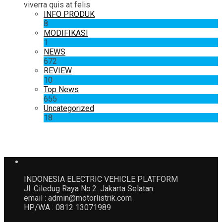
viverra quis at felis
INFO PRODUK
8
MODIFIKASI
1
NEWS
672
REVIEW
10
Top News
655
Uncategorized
18
INDONESIA ELECTRIC VEHICLE PLATFORM
Jl. Ciledug Raya No.2. Jakarta Selatan.
email : admin@motorlistrik.com
HP/WA : 0812 13071989