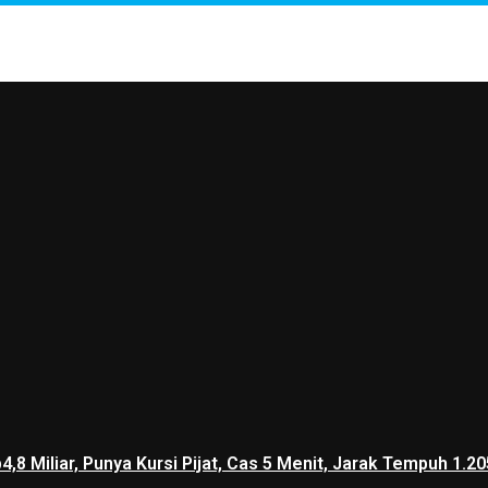
p4,8 Miliar, Punya Kursi Pijat, Cas 5 Menit, Jarak Tempuh 