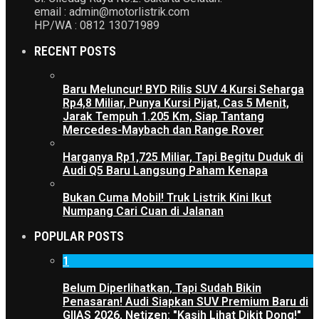
email : admin@motorlistrik.com
HP/WA : 0812 13071989
RECENT POSTS
Baru Meluncur! BYD Rilis SUV 4 Kursi Seharga
Rp4,8 Miliar, Punya Kursi Pijat, Cas 5 Menit,
Jarak Tempuh 1.205 Km, Siap Tantang
Mercedes-Maybach dan Range Rover
Harganya Rp1,725 Miliar, Tapi Begitu Duduk di
Audi Q5 Baru Langsung Paham Kenapa
Bukan Cuma Mobil! Truk Listrik Kini Ikut
Numpang Cari Cuan di Jalanan
POPULAR POSTS
1
Belum Diperlihatkan, Tapi Sudah Bikin
Penasaran! Audi Siapkan SUV Premium Baru di
GIIAS 2026, Netizen: "Kasih Lihat Dikit Dong!"