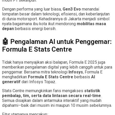
mobil F1 sekalipun.
Dengan performa yang luar biasa,
Gen3 Evo
menandai
lompatan besar dalam teknologi, efisiensi, dan keberlanjutan
di dunia motorsport. Kehadirannya di Jakarta menjadi simbol
nyata bagaimana ibu kota ikut mendorong
mobilitas masa
depan
berbasis energi bersih.
🤖 Pengalaman AI untuk Penggemar:
Formula E Stats Centre
Tidak hanya menyajikan aksi balapan, Formula E 2025 juga
memberikan pengalaman digital yang lebih canggih untuk para
penggemar. Bersama mitra teknologi
Infosys
, Formula E
menghadirkan
Formula E Stats Centre
berbasis
AI
generatif
dari Infosys Topaz.
Stats Centre memungkinkan fans mengakses
statistik
pembalap, tim, serta data lintasan secara real-time
.
Semua disajikan dalam antarmuka interaktif yang mudah
dipahami—baik dari musim ini maupun 10 musim sebelumnya.
Fitur utamanya mencakup: