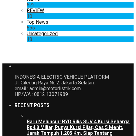
672
REVIEW
10
Top News
655
Uncategorized
18
INDONESIA ELECTRIC VEHICLE PLATFORM
Jl. Ciledug Raya No.2. Jakarta Selatan.
email : admin@motorlistrik.com
HP/WA : 0812 13071989
RECENT POSTS
Baru Meluncur! BYD Rilis SUV 4 Kursi Seharga
Rp4,8 Miliar, Punya Kursi Pijat, Cas 5 Menit,
Jarak Tempuh 1.205 Km, Siap Tantang