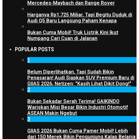
Mercedes-Maybach dan Range Rover
Harganya Rp1,725 Miliar, Tapi Begitu Duduk di
Audi Q5 Baru Langsung Paham Kenapa
Bukan Cuma Mobil! Truk Listrik Kini Ikut
Numpang Cari Cuan di Jalanan
POPULAR POSTS
1
Belum Diperlihatkan, Tapi Sudah Bikin
Penasaran! Audi Siapkan SUV Premium Baru di
GIIAS 2026, Netizen: "Kasih Lihat Dikit Dong!"
2
Bukan Sekadar Serah Terima! GAIKINDO
Wariskan Misi Besar Bikin Industri Otomotif
ASEAN Makin Ngebut
3
GIIAS 2026 Bukan Cuma Pamer Mobil! Lebih
dari 150 Merek Bikin Pengunjung Kalap Belanja