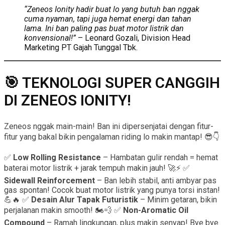
“Zeneos Ionity hadir buat lo yang butuh ban nggak
cuma nyaman, tapi juga hemat energi dan tahan
lama. Ini ban paling pas buat motor listrik dan
konvensional!”
– Leonard Gozali, Division Head
Marketing PT Gajah Tunggal Tbk.
🎯 TEKNOLOGI SUPER CANGGIH
DI ZENEOS IONITY!
Zeneos nggak main-main! Ban ini dipersenjatai dengan fitur-
fitur yang bakal bikin pengalaman riding lo makin mantap! 😎👇
✅
Low Rolling Resistance
– Hambatan gulir rendah = hemat
baterai motor listrik + jarak tempuh makin jauh! 🚀⚡ ✅
Sidewall Reinforcement
– Ban lebih stabil, anti ambyar pas
gas spontan! Cocok buat motor listrik yang punya torsi instan!
💪🔥 ✅
Desain Alur Tapak Futuristik
– Minim getaran, bikin
perjalanan makin smooth! 🏍️💨 ✅
Non-Aromatic Oil
Compound
– Ramah lingkungan, plus makin senyap! Bye bye