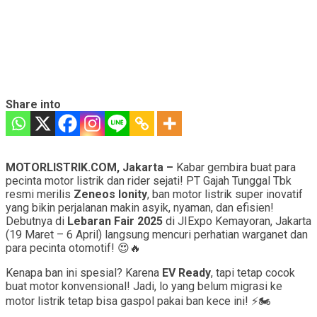
Share into
MOTORLISTRIK.COM, Jakarta –
Kabar gembira buat para
pecinta motor listrik dan rider sejati! PT Gajah Tunggal Tbk
resmi merilis
Zeneos Ionity
, ban motor listrik super inovatif
yang bikin perjalanan makin asyik, nyaman, dan efisien!
Debutnya di
Lebaran Fair 2025
di JIExpo Kemayoran, Jakarta
(19 Maret – 6 April) langsung mencuri perhatian warganet dan
para pecinta otomotif! 😍🔥
Kenapa ban ini spesial? Karena
EV Ready
, tapi tetap cocok
buat motor konvensional! Jadi, lo yang belum migrasi ke
motor listrik tetap bisa gaspol pakai ban kece ini! ⚡️🏍️