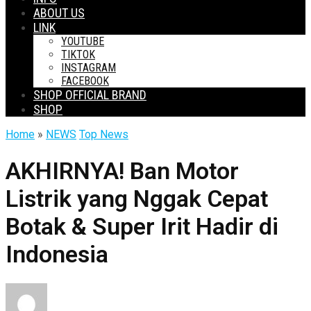
ABOUT US
LINK
YOUTUBE
TIKTOK
INSTAGRAM
FACEBOOK
SHOP OFFICIAL BRAND
SHOP
Home
»
NEWS
Top News
AKHIRNYA! Ban Motor
Listrik yang Nggak Cepat
Botak & Super Irit Hadir di
Indonesia