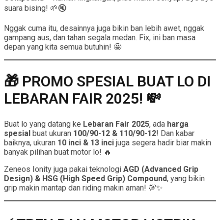
suara bising! 🌱🔇
Nggak cuma itu, desainnya juga bikin ban lebih awet, nggak
gampang aus, dan tahan segala medan. Fix, ini ban masa
depan yang kita semua butuhin! 🤩
🎁 PROMO SPESIAL BUAT LO DI
LEBARAN FAIR 2025! 💸
Buat lo yang datang ke
Lebaran Fair 2025
, ada
harga
spesial
buat ukuran
100/90-12 & 110/90-12
! Dan kabar
baiknya, ukuran
10 inci & 13 inci
juga segera hadir biar makin
banyak pilihan buat motor lo! 🔥
Zeneos Ionity juga pakai teknologi
AGD (Advanced Grip
Design) & HSG (High Speed Grip) Compound
, yang bikin
grip makin mantap dan riding makin aman! 💯✨