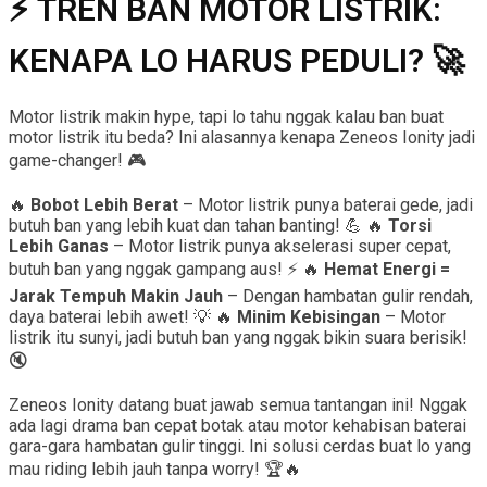
⚡ TREN BAN MOTOR LISTRIK:
KENAPA LO HARUS PEDULI? 🚀
Motor listrik makin hype, tapi lo tahu nggak kalau ban buat
motor listrik itu beda? Ini alasannya kenapa Zeneos Ionity jadi
game-changer! 🎮
🔥
Bobot Lebih Berat
– Motor listrik punya baterai gede, jadi
butuh ban yang lebih kuat dan tahan banting! 💪 🔥
Torsi
Lebih Ganas
– Motor listrik punya akselerasi super cepat,
butuh ban yang nggak gampang aus! ⚡ 🔥
Hemat Energi =
Jarak Tempuh Makin Jauh
– Dengan hambatan gulir rendah,
daya baterai lebih awet! 💡 🔥
Minim Kebisingan
– Motor
listrik itu sunyi, jadi butuh ban yang nggak bikin suara berisik!
🔇
Zeneos Ionity datang buat jawab semua tantangan ini! Nggak
ada lagi drama ban cepat botak atau motor kehabisan baterai
gara-gara hambatan gulir tinggi. Ini solusi cerdas buat lo yang
mau riding lebih jauh tanpa worry! 🏆🔥