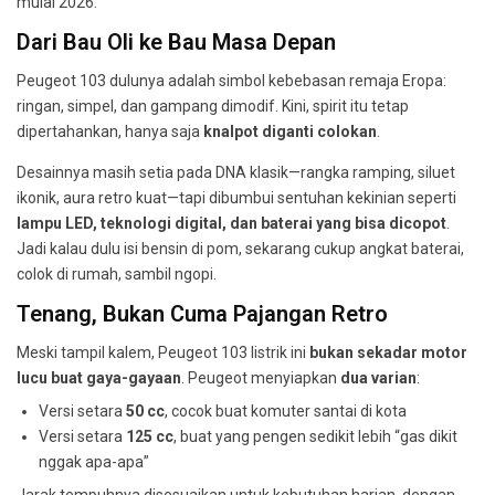
mulai 2026.
Dari Bau Oli ke Bau Masa Depan
Peugeot 103 dulunya adalah simbol kebebasan remaja Eropa:
ringan, simpel, dan gampang dimodif. Kini, spirit itu tetap
dipertahankan, hanya saja
knalpot diganti colokan
.
Desainnya masih setia pada DNA klasik—rangka ramping, siluet
ikonik, aura retro kuat—tapi dibumbui sentuhan kekinian seperti
lampu LED, teknologi digital, dan baterai yang bisa dicopot
.
Jadi kalau dulu isi bensin di pom, sekarang cukup angkat baterai,
colok di rumah, sambil ngopi.
Tenang, Bukan Cuma Pajangan Retro
Meski tampil kalem, Peugeot 103 listrik ini
bukan sekadar motor
lucu buat gaya-gayaan
. Peugeot menyiapkan
dua varian
:
Versi setara
50 cc
, cocok buat komuter santai di kota
Versi setara
125 cc
, buat yang pengen sedikit lebih “gas dikit
nggak apa-apa”