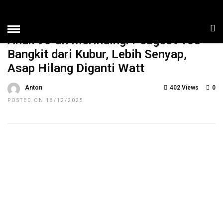
HOME
»
NEWS
TOP NEWS
Anak 90-an Merinding: Peugeot 103
Bangkit dari Kubur, Lebih Senyap,
Asap Hilang Diganti Watt
Anton
402 Views
0
POSTED ON 18/12/2025