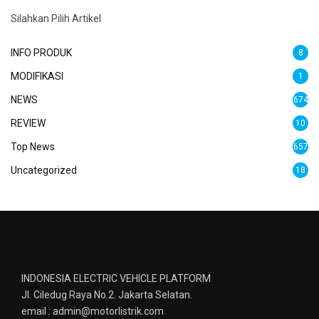
Silahkan Pilih Artikel
INFO PRODUK
8
MODIFIKASI
1
NEWS
674
REVIEW
10
Top News
657
Uncategorized
18
INDONESIA ELECTRIC VEHICLE PLATFORM
Jl. Ciledug Raya No.2. Jakarta Selatan.
email : admin@motorlistrik.com