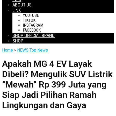
ABOUT US
LINK
YOUTUBE
TIKTOK
INSTAGRAM
FACEBOOK
SHOP OFFICIAL BRAND
SHOP
Home
»
NEWS
Top News
Apakah MG 4 EV Layak
Dibeli? Mengulik SUV Listrik
“Mewah” Rp 399 Juta yang
Siap Jadi Pilihan Ramah
Lingkungan dan Gaya