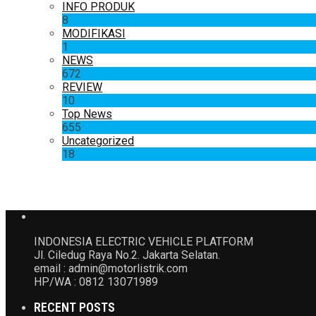
INFO PRODUK
8
MODIFIKASI
1
NEWS
672
REVIEW
10
Top News
655
Uncategorized
18
INDONESIA ELECTRIC VEHICLE PLATFORM
Jl. Ciledug Raya No.2. Jakarta Selatan.
email : admin@motorlistrik.com
HP/WA : 0812 13071989
RECENT POSTS