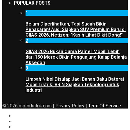
POPULAR POSTS
1
Belum Diperlihatkan, Tapi Sudah Bikin
Penasaran! Audi Siapkan SUV Premium Baru di
GIIAS 2026, Netizen: "Kasih Lihat Dikit Dong!"
2
GIIAS 2026 Bukan Cuma Pamer Mobil! Lebih
dari 150 Merek Bikin Pengunjung Kalap Belanja
Aksesori
3
Limbah Nikel Disulap Jadi Bahan Baku Baterai
Mobil Listrik, BRIN Siapkan Teknologi untuk
Industri
© 2026 motorlistrik.com |
Privacy Policy
|
Term Of Service