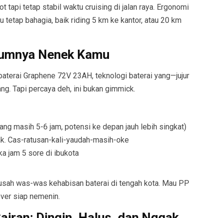
t tapi tetap stabil waktu cruising di jalan raya. Ergonomi
tetap bahagia, baik riding 5 km ke kantor, atau 20 km
hiumnya Nenek Kamu
baterai Graphene 72V 23AH, teknologi baterai yang—jujur
ang. Tapi percaya deh, ini bukan gimmick.
ang masih 5-6 jam, potensi ke depan jauh lebih singkat)
ak. Cas-ratusan-kali-yaudah-masih-oke
ka jam 5 sore di ibukota
 usah was-was kehabisan baterai di tengah kota. Mau PP
over siap nemenin.
airan: Dingin, Halus, dan Nggak