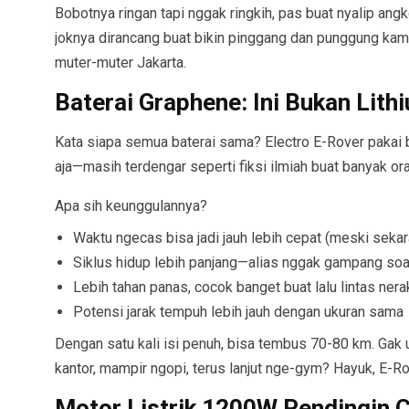
Bobotnya ringan tapi nggak ringkih, pas buat nyalip angko
joknya dirancang buat bikin pinggang dan punggung kamu 
muter-muter Jakarta.
Baterai Graphene: Ini Bukan Lit
Kata siapa semua baterai sama? Electro E-Rover pakai 
aja—masih terdengar seperti fiksi ilmiah buat banyak or
Apa sih keunggulannya?
Waktu ngecas bisa jadi jauh lebih cepat (meski sekar
Siklus hidup lebih panjang—alias nggak gampang so
Lebih tahan panas, cocok banget buat lalu lintas nera
Potensi jarak tempuh lebih jauh dengan ukuran sama
Dengan satu kali isi penuh, bisa tembus 70-80 km. Gak
kantor, mampir ngopi, terus lanjut nge-gym? Hayuk, E-R
Motor Listrik 1200W Pendingin C