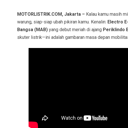
MOTORLISTRIK.COM, Jakarta –
Kalau kamu masih miki
warung, siap-siap ubah pikiran kamu. Kenalin:
Electro E
Bangsa (MAB)
yang debut meriah di ajang
Periklindo 
skuter listrik—ini adalah gambaran masa depan mobilita