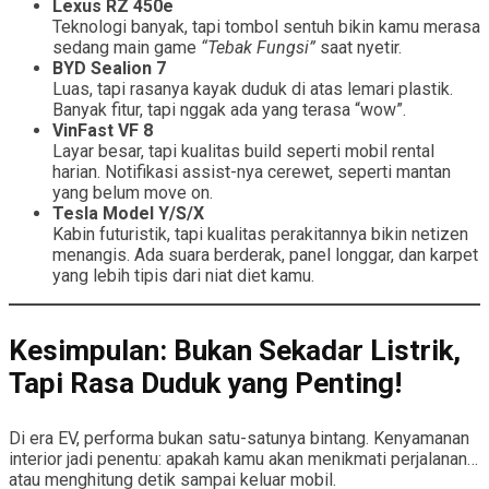
Lexus RZ 450e
Teknologi banyak, tapi tombol sentuh bikin kamu merasa
sedang main game
“Tebak Fungsi”
saat nyetir.
BYD Sealion 7
Luas, tapi rasanya kayak duduk di atas lemari plastik.
Banyak fitur, tapi nggak ada yang terasa “wow”.
VinFast VF 8
Layar besar, tapi kualitas build seperti mobil rental
harian. Notifikasi assist-nya cerewet, seperti mantan
yang belum move on.
Tesla Model Y/S/X
Kabin futuristik, tapi kualitas perakitannya bikin netizen
menangis. Ada suara berderak, panel longgar, dan karpet
yang lebih tipis dari niat diet kamu.
Kesimpulan: Bukan Sekadar Listrik,
Tapi Rasa Duduk yang Penting!
Di era EV, performa bukan satu-satunya bintang. Kenyamanan
interior jadi penentu: apakah kamu akan menikmati perjalanan…
atau menghitung detik sampai keluar mobil.