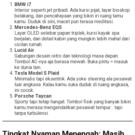
BMW i7
Interior seperti jet pribadi. Ada kursi pijat, layar bioskop
belakang, dan pencahayaan yang bikin iri ruang tamu
kamu. Duduk di sini, macet pun terasa meditasi.
Mercedes-Benz EQS
Layar OLED selebar papan triplek, kursi kayak spa
berjalan, dan detail kabin yang mungkin lebih mahal dari
cicilan rumah.
Lucid Air
Gabungan desain retro dan teknologi masa depan.
Tombol AC-nya aja berasa mewah. Buka pintu = masuk
ke dunia lain.
Tesla Model S Plaid
Minimalis tapi eksentrik. Ada yoke steering ala pesawat
luar angkasa. Kalau kamu suka duduk di ruang angkasa,
ini cocok.
Porsche Taycan
Sporty tapi tetap hangat. Tombol fisik yang banyak bikin
kamu merasa mengendalikan pesawat tempur… tapi
tanpa turbulensi.
Tingkat Nyaman Menengah: Masih