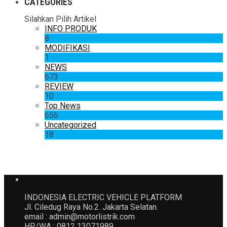
CATEGORIES
Silahkan Pilih Artikel
INFO PRODUK
8
MODIFIKASI
1
NEWS
673
REVIEW
10
Top News
656
Uncategorized
18
INDONESIA ELECTRIC VEHICLE PLATFORM
Jl. Ciledug Raya No.2. Jakarta Selatan.
email : admin@motorlistrik.com
HP/WA : 0812 13071989