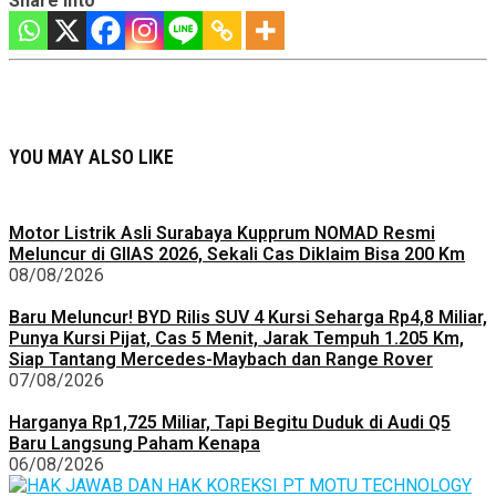
Share into
YOU MAY ALSO LIKE
Motor Listrik Asli Surabaya Kupprum NOMAD Resmi
Meluncur di GIIAS 2026, Sekali Cas Diklaim Bisa 200 Km
08/08/2026
Baru Meluncur! BYD Rilis SUV 4 Kursi Seharga Rp4,8 Miliar,
Punya Kursi Pijat, Cas 5 Menit, Jarak Tempuh 1.205 Km,
Siap Tantang Mercedes-Maybach dan Range Rover
07/08/2026
Harganya Rp1,725 Miliar, Tapi Begitu Duduk di Audi Q5
Baru Langsung Paham Kenapa
06/08/2026