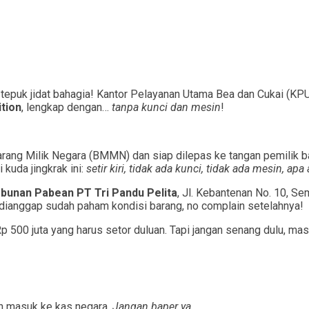
 tepuk jidat bahagia! Kantor Pelayanan Utama Bea dan Cukai (KPUBC
tion
, lengkap dengan…
tanpa kunci dan mesin
!
 Barang Milik Negara (BMMN) dan siap dilepas ke tangan pemilik 
 kuda jingkrak ini:
setir kiri, tidak ada kunci, tidak ada mesin, apa
unan Pabean PT Tri Pandu Pelita
, Jl. Kebantenan No. 10, Se
dianggap sudah paham kondisi barang, no complain setelahnya!
p 500 juta yang harus setor duluan. Tapi jangan senang dulu, mas
dan masuk ke kas negara.
Jangan baper ya.