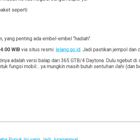
aket seperti:
m, yang penting ada embel-embel “hadiah”.
14.00 WIB
via situs resmi:
lelang.go.id
. Jadi pastikan jempol dan
tinya adalah versi balap dari 365 GTB/4 Daytona. Dulu ngebut di 
a untuk fungsi mobil… ya mungkin masih butuh
sentuhan ilahi
(dan b