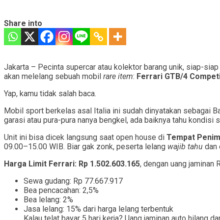
Share into
Jakarta – Pecinta supercar atau kolektor barang unik, siap-siap
akan melelang sebuah mobil
rare item
:
Ferrari GTB/4 Competi
Yap, kamu tidak salah baca.
Mobil sport berkelas asal Italia ini sudah dinyatakan sebagai
garasi atau pura-pura nanya bengkel, ada baiknya tahu kondisi si
Unit ini bisa dicek langsung saat open house di
Tempat Penimb
09.00–15.00 WIB. Biar gak zonk, peserta lelang
wajib tahu
dan 
Harga Limit Ferrari: Rp 1.502.603.165
, dengan uang jaminan R
Sewa gudang: Rp 77.667.917
Bea pencacahan: 2,5%
Bea lelang: 2%
Jasa lelang: 15% dari harga lelang terbentuk
Kalau telat bayar 5 hari kerja? Uang jaminan auto hilang 