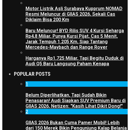
Motor Listrik Asli Surabaya Kupprum NOMAD
Resmi Meluncur di GIIAS 2026, Sekali Cas
Diklaim Bisa 200 Km
Baru Meluncur! BYD Rilis SUV 4 Kursi Seharga
Rp4,8 Miliar, Punya Kursi Pijat, Cas 5 Menit,
Jarak Tempuh 1.205 Km, Siap Tantang
Mercedes-Maybach dan Range Rover
Harganya Rp1,725 Miliar, Tapi Begitu Duduk di
Audi Q5 Baru Langsung Paham Kenapa
POPULAR POSTS
1
Belum Diperlihatkan, Tapi Sudah Bikin
Penasaran! Audi Siapkan SUV Premium Baru di
GIIAS 2026, Netizen: "Kasih Lihat Dikit Dong!"
2
GIIAS 2026 Bukan Cuma Pamer Mobil! Lebih
dari 150 Merek Bikin Pengunjung Kalap Belanja