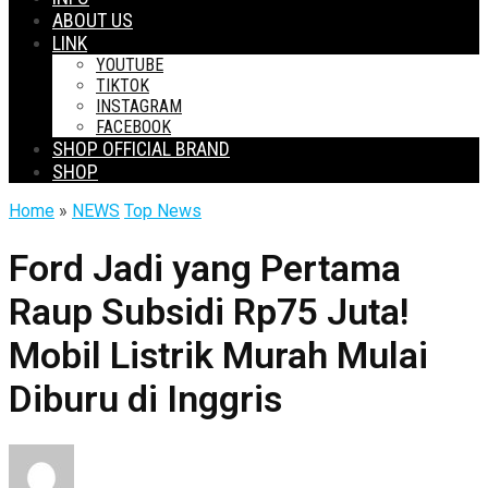
ABOUT US
LINK
YOUTUBE
TIKTOK
INSTAGRAM
FACEBOOK
SHOP OFFICIAL BRAND
SHOP
Home
»
NEWS
Top News
Ford Jadi yang Pertama
Raup Subsidi Rp75 Juta!
Mobil Listrik Murah Mulai
Diburu di Inggris