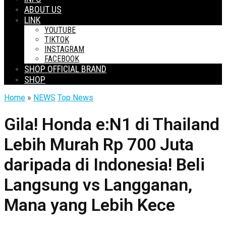
ABOUT US
LINK
YOUTUBE
TIKTOK
INSTAGRAM
FACEBOOK
SHOP OFFICIAL BRAND
SHOP
Home
»
NEWS
Top News
Gila! Honda e:N1 di Thailand
Lebih Murah Rp 700 Juta
daripada di Indonesia! Beli
Langsung vs Langganan,
Mana yang Lebih Kece