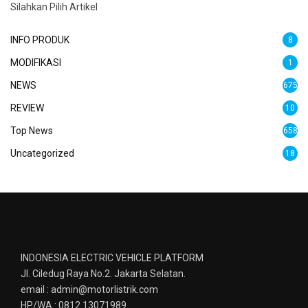
Silahkan Pilih Artikel
INFO PRODUK
8
MODIFIKASI
1
NEWS
675
REVIEW
10
Top News
658
Uncategorized
18
INDONESIA ELECTRIC VEHICLE PLATFORM
Jl. Ciledug Raya No.2. Jakarta Selatan.
email : admin@motorlistrik.com
HP/WA : 0812 13071989