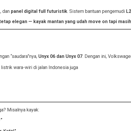
r
, dan
panel digital full futuristik
. Sistem bantuan pengemudi
L
pi tetap elegan — kayak mantan yang udah move on tapi masih 
engan “saudara”nya,
Unyx 06 dan Unyx 07
. Dengan ini, Volkswage
listrik wara-wiri di jalan Indonesia juga
uga? Misalnya kayak:
!”