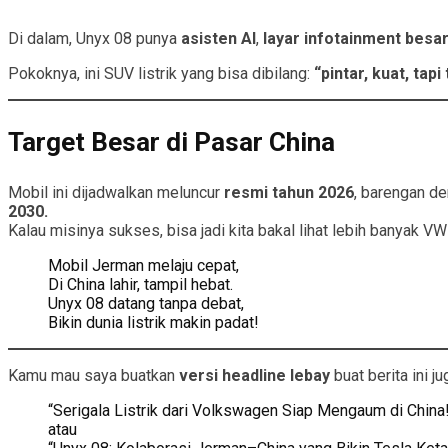
Di dalam, Unyx 08 punya
asisten AI
,
layar infotainment besa
Pokoknya, ini SUV listrik yang bisa dibilang:
“pintar, kuat, ta
Target Besar di Pasar China
Mobil ini dijadwalkan meluncur
resmi tahun 2026
, barengan d
2030.
Kalau misinya sukses, bisa jadi kita bakal lihat lebih banyak VW 
Mobil Jerman melaju cepat,
Di China lahir, tampil hebat.
Unyx 08 datang tanpa debat,
Bikin dunia listrik makin padat!
Kamu mau saya buatkan
versi headline lebay
buat berita ini j
“Serigala Listrik dari Volkswagen Siap Mengaum di China
atau