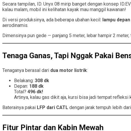
Secara tampilan, ID. Unyx 08 mirip banget dengan konsep ID.EV
kalau malam, mobil ini kelihatan kayak mau manggil kawanan!
Di versi produksinya, ada beberapa ubahan kecil:
lampu depan
aerodinamis.
Dimensinya pun gede — panjang 5 meter, lebar hampir 2 meter, ti
Tenaga Ganas, Tapi Nggak Pakai Ben
Tenaganya berasal dari
dua motor listrik
:
Belakang:
308 dk
Depan:
188 dk
Total?
496 dk!
Artinya, kalau gas dikit aja, kursi bisa jadi tempat reflek
Baterainya pakai
LFP dari CATL
dengan jarak tempuh lebih dar
Fitur Pintar dan Kabin Mewah