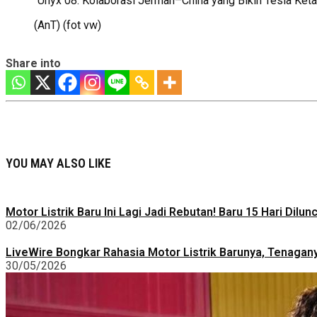
“Unyx 08: Kolaborasi Jerman–China yang Bikin Tesla Ketar
(AnT) (fot vw)
Share into
YOU MAY ALSO LIKE
Motor Listrik Baru Ini Lagi Jadi Rebutan! Baru 15 Hari Dilu
02/06/2026
LiveWire Bongkar Rahasia Motor Listrik Barunya, Tenagan
30/05/2026