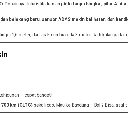
O. Desainnya futuristik dengan
pintu tanpa bingkai
,
pilar A hit
 dan belakang baru
,
sensor ADAS makin kelihatan
, dan
handl
nggi 1,6 meter, dan jarak sumbu roda 3 meter. Jadi kalau parkir d
sin
si kehidupan — cepat banget!
i
700 km (CLTC)
sekali cas. Mau ke Bandung – Bali? Bisa, asal 