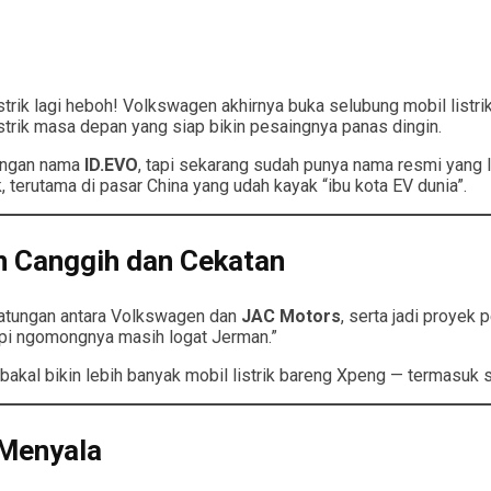
istrik lagi heboh! Volkswagen akhirnya buka selubung mobil list
istrik masa depan yang siap bikin pesaingnya panas dingin.
ngan nama
ID.EVO
, tapi sekarang sudah punya nama resmi yang 
 terutama di pasar China yang udah kayak “ibu kota EV dunia”.
n Canggih dan Cekatan
patungan antara Volkswagen dan
JAC Motors
, serta jadi proyek 
 tapi ngomongnya masih logat Jerman.”
akal bikin lebih banyak mobil listrik bareng Xpeng — termasuk se
 Menyala