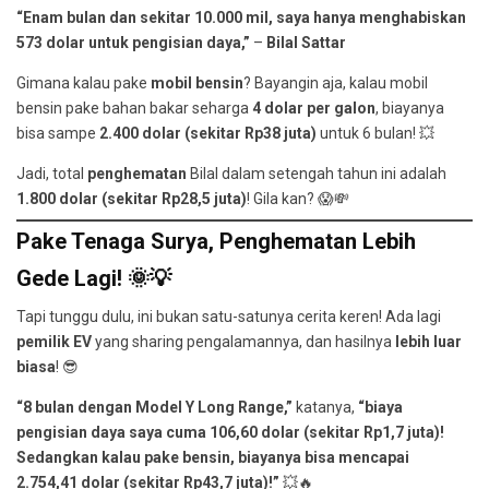
“Enam bulan dan sekitar 10.000 mil, saya hanya menghabiskan
573 dolar untuk pengisian daya,”
–
Bilal Sattar
Gimana kalau pake
mobil bensin
? Bayangin aja, kalau mobil
bensin pake bahan bakar seharga
4 dolar per galon
, biayanya
bisa sampe
2.400 dolar (sekitar Rp38 juta)
untuk 6 bulan! 💥
Jadi, total
penghematan
Bilal dalam setengah tahun ini adalah
1.800 dolar (sekitar Rp28,5 juta)
! Gila kan? 😱💸
Pake Tenaga Surya, Penghematan Lebih
Gede Lagi! 🌞💡
Tapi tunggu dulu, ini bukan satu-satunya cerita keren! Ada lagi
pemilik EV
yang sharing pengalamannya, dan hasilnya
lebih luar
biasa
! 😎
“8 bulan dengan Model Y Long Range,”
katanya,
“biaya
pengisian daya saya cuma 106,60 dolar (sekitar Rp1,7 juta)!
Sedangkan kalau pake bensin, biayanya bisa mencapai
2.754,41 dolar (sekitar Rp43,7 juta)!”
💥🔥