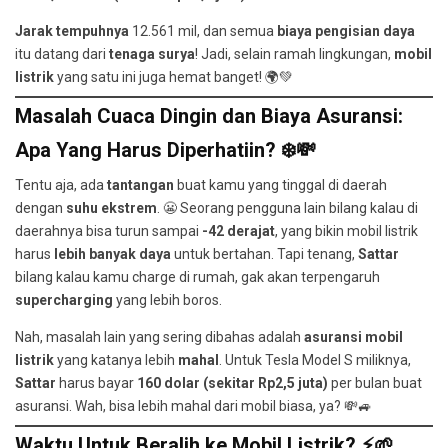
Jarak tempuhnya
12.561 mil, dan semua
biaya pengisian daya
itu datang dari
tenaga surya
! Jadi, selain ramah lingkungan,
mobil
listrik
yang satu ini juga hemat banget! 🌍💚
Masalah Cuaca Dingin dan Biaya Asuransi:
Apa Yang Harus Diperhatiin? ❄️💸
Tentu aja, ada
tantangan
buat kamu yang tinggal di daerah
dengan
suhu ekstrem
. 😬 Seorang pengguna lain bilang kalau di
daerahnya bisa turun sampai
-42 derajat
, yang bikin mobil listrik
harus
lebih banyak daya
untuk bertahan. Tapi tenang,
Sattar
bilang kalau kamu charge di rumah, gak akan terpengaruh
supercharging
yang lebih boros.
Nah, masalah lain yang sering dibahas adalah
asuransi mobil
listrik
yang katanya lebih
mahal
. Untuk Tesla Model S miliknya,
Sattar
harus bayar
160 dolar (sekitar Rp2,5 juta)
per bulan buat
asuransi. Wah, bisa lebih mahal dari mobil biasa, ya? 💸🚙
Waktu Untuk Beralih ke Mobil Listrik? ⚡🌱