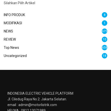
Silahkan Pilih Artikel
INFO PRODUK
8
MODIFIKASI
1
NEWS
675
REVIEW
10
Top News
658
Uncategorized
18
INDONESIA ELECTRIC VEHICLE PLATFORM
Jl. Ciledug Raya No.2. Jakarta Selatan.
email : admin@motorlistrik.com
HP/WA : 0812 13071989