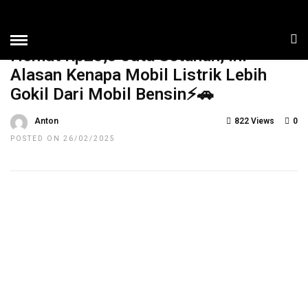
HOME
»
NEWS
TOP NEWS
Hemat Rp28,5 Juta Setahun, Ini
Alasan Kenapa Mobil Listrik Lebih
Gokil Dari Mobil Bensin⚡🚗
Anton
822 Views
0
POSTED ON 26/02/2025