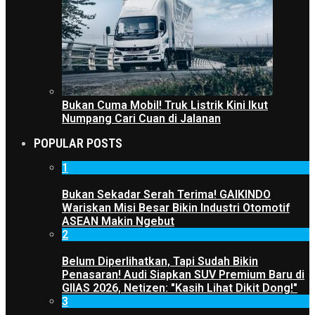
Bukan Cuma Mobil! Truk Listrik Kini Ikut
Numpang Cari Cuan di Jalanan
POPULAR POSTS
1
Bukan Sekadar Serah Terima! GAIKINDO
Wariskan Misi Besar Bikin Industri Otomotif
ASEAN Makin Ngebut
2
Belum Diperlihatkan, Tapi Sudah Bikin
Penasaran! Audi Siapkan SUV Premium Baru di
GIIAS 2026, Netizen: "Kasih Lihat Dikit Dong!"
3