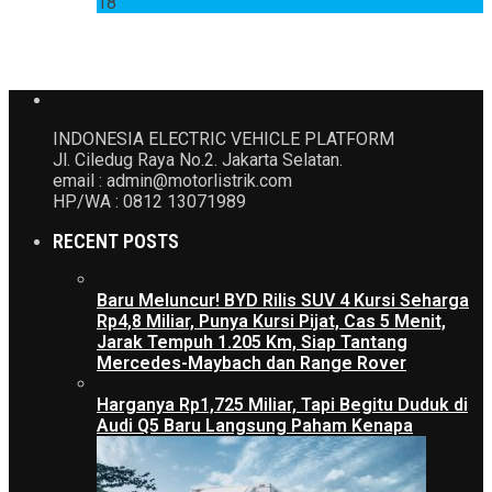
18
INDONESIA ELECTRIC VEHICLE PLATFORM
Jl. Ciledug Raya No.2. Jakarta Selatan.
email : admin@motorlistrik.com
HP/WA : 0812 13071989
RECENT POSTS
Baru Meluncur! BYD Rilis SUV 4 Kursi Seharga
Rp4,8 Miliar, Punya Kursi Pijat, Cas 5 Menit,
Jarak Tempuh 1.205 Km, Siap Tantang
Mercedes-Maybach dan Range Rover
Harganya Rp1,725 Miliar, Tapi Begitu Duduk di
Audi Q5 Baru Langsung Paham Kenapa