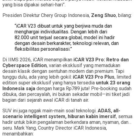
yang bisa dipakai sehari-hari”.
Presiden Direktur Chery Group Indonesia,
Zeng Shuo
, bilang:
“iCAR V23 dibuat untuk yang berjiwa muda dan
menghargai individualitas. Dengan lebih dari
82.000 unit terjual secara global, model ini hadir
dengan desain berkarakter, teknologi relevan, dan
fleksibilitas personalisasi.”
Di IIMS 2026, iCAR menampilkan
iCAR V23 Pro: Retro dan
Cyberspace Edition
, varian eksklusif yang memadukan
desain klasik dengan sentuhan modern dan premium. Tapi
tunggu dulu, ada yang lebih gokil:
iCAR V23 Pro Plus
, limited
edition super eksklusif yang hanya tersedia
untuk 23 orang
Indonesia saja
dengan harga Rp789 juta! Pre-booking sudah
dibuka, dan percayalah, ini bukan sekadar mobil—ini tiket jadi
bagian dari sejarah awal iCAR di tanah air.
SUV ini juga nggak main-main soal teknologi.
ADAS, all-
scenario intelligent system, hiburan kabin imersif
, semua
hadir untuk bikin pengalaman berkendara aman, nyaman, dan…
seru. Mark Yang, Country Director iCAR Indonesia,
menambahkan: