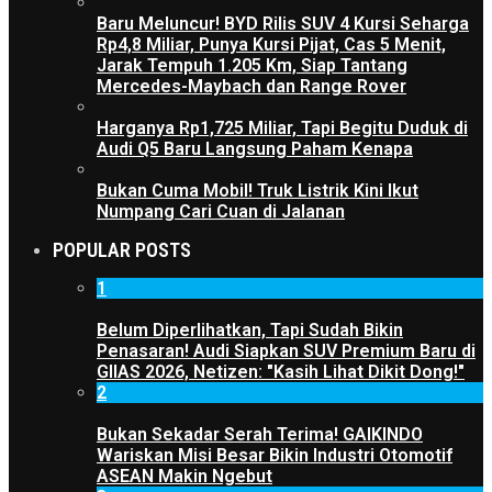
Baru Meluncur! BYD Rilis SUV 4 Kursi Seharga
Rp4,8 Miliar, Punya Kursi Pijat, Cas 5 Menit,
Jarak Tempuh 1.205 Km, Siap Tantang
Mercedes-Maybach dan Range Rover
Harganya Rp1,725 Miliar, Tapi Begitu Duduk di
Audi Q5 Baru Langsung Paham Kenapa
Bukan Cuma Mobil! Truk Listrik Kini Ikut
Numpang Cari Cuan di Jalanan
POPULAR POSTS
1
Belum Diperlihatkan, Tapi Sudah Bikin
Penasaran! Audi Siapkan SUV Premium Baru di
GIIAS 2026, Netizen: "Kasih Lihat Dikit Dong!"
2
Bukan Sekadar Serah Terima! GAIKINDO
Wariskan Misi Besar Bikin Industri Otomotif
ASEAN Makin Ngebut