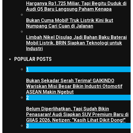
Harganya Rp1,725 Miliar, Tapi Begitu Duduk di
Audi Q5 Baru Langsung Paham Kenapa
Bukan Cuma Mobil! Truk Listrik Kini Ikut
Numpang Cari Cuan di Jalanan
Limbah Nikel Disulap Jadi Bahan Baku Baterai
Mobil Listrik, BRIN Siapkan Teknologi untuk
Industri
POPULAR POSTS
1
Bukan Sekadar Serah Terima! GAIKINDO
Wariskan Misi Besar Bikin Industri Otomotif
ASEAN Makin Ngebut
2
Belum Diperlihatkan, Tapi Sudah Bikin
Penasaran! Audi Siapkan SUV Premium Baru di
GIIAS 2026, Netizen: "Kasih Lihat Dikit Dong!"
3