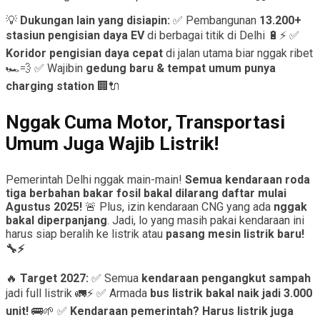
💡
Dukungan lain yang disiapin:
✅ Pembangunan
13.200+
stasiun pengisian daya EV
di berbagai titik di Delhi 🔋⚡ ✅
Koridor pengisian daya cepat
di jalan utama biar nggak ribet
🏎️💨 ✅ Wajibin
gedung baru & tempat umum punya
charging station
🏢🔌
Nggak Cuma Motor, Transportasi
Umum Juga Wajib Listrik!
Pemerintah Delhi nggak main-main!
Semua kendaraan roda
tiga berbahan bakar fosil bakal dilarang daftar mulai
Agustus 2025!
🚨 Plus, izin kendaraan CNG yang ada
nggak
bakal diperpanjang
. Jadi, lo yang masih pakai kendaraan ini
harus siap beralih ke listrik atau
pasang mesin listrik baru!
🔧⚡
🔥
Target 2027:
✅ Semua
kendaraan pengangkut sampah
jadi full listrik 🚛⚡ ✅ Armada
bus listrik bakal naik jadi 3.000
unit!
🚌🌱 ✅
Kendaraan pemerintah? Harus listrik juga