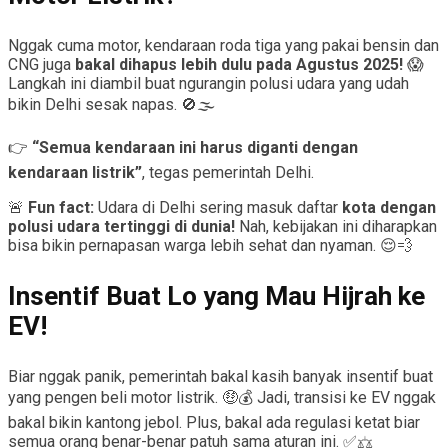
Nggak cuma motor, kendaraan roda tiga yang pakai bensin dan
CNG juga
bakal dihapus lebih dulu pada Agustus 2025!
😱
Langkah ini diambil buat ngurangin polusi udara yang udah
bikin Delhi sesak napas. 🚫🌫️
👉
“Semua kendaraan ini harus diganti dengan
kendaraan listrik”
, tegas pemerintah Delhi.
🚨
Fun fact:
Udara di Delhi sering masuk daftar
kota dengan
polusi udara tertinggi di dunia!
Nah, kebijakan ini diharapkan
bisa bikin pernapasan warga lebih sehat dan nyaman. 😌💨
Insentif Buat Lo yang Mau Hijrah ke
EV!
Biar nggak panik, pemerintah bakal kasih banyak insentif buat
yang pengen beli motor listrik. 🤑💰 Jadi, transisi ke EV nggak
bakal bikin kantong jebol. Plus, bakal ada regulasi ketat biar
semua orang benar-benar patuh sama aturan ini. ✅⚖️