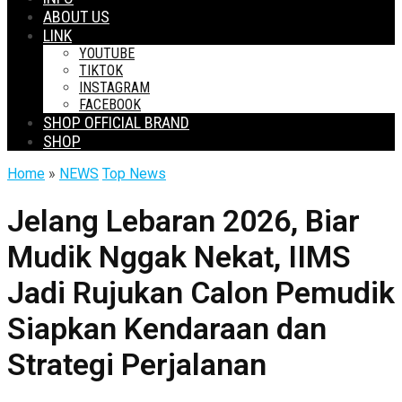
ABOUT US
LINK
YOUTUBE
TIKTOK
INSTAGRAM
FACEBOOK
SHOP OFFICIAL BRAND
SHOP
Home
»
NEWS
Top News
Jelang Lebaran 2026, Biar
Mudik Nggak Nekat, IIMS
Jadi Rujukan Calon Pemudik
Siapkan Kendaraan dan
Strategi Perjalanan