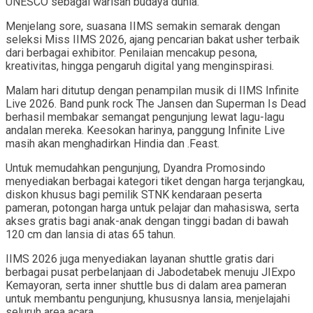
UNESCO sebagai warisan budaya dunia.
Menjelang sore, suasana IIMS semakin semarak dengan
seleksi Miss IIMS 2026, ajang pencarian bakat usher terbaik
dari berbagai exhibitor. Penilaian mencakup pesona,
kreativitas, hingga pengaruh digital yang menginspirasi.
Malam hari ditutup dengan penampilan musik di IIMS Infinite
Live 2026. Band punk rock The Jansen dan Superman Is Dead
berhasil membakar semangat pengunjung lewat lagu-lagu
andalan mereka. Keesokan harinya, panggung Infinite Live
masih akan menghadirkan Hindia dan .Feast.
Untuk memudahkan pengunjung, Dyandra Promosindo
menyediakan berbagai kategori tiket dengan harga terjangkau,
diskon khusus bagi pemilik STNK kendaraan peserta
pameran, potongan harga untuk pelajar dan mahasiswa, serta
akses gratis bagi anak-anak dengan tinggi badan di bawah
120 cm dan lansia di atas 65 tahun.
IIMS 2026 juga menyediakan layanan shuttle gratis dari
berbagai pusat perbelanjaan di Jabodetabek menuju JIExpo
Kemayoran, serta inner shuttle bus di dalam area pameran
untuk membantu pengunjung, khususnya lansia, menjelajahi
seluruh area acara.