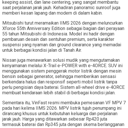
keeping assist, dan lane centering, yang sangat membantu
saat perjalanan jarak jauh. Kehadiran panoramic sunroof juga
memberi kesan lapang dan modern di dalam kabin.
Mitsubishi turut meramaikan IIMS 2026 dengan meluncurkan
Xforce 55th Anniversary Edition sebagai bagian dari perayaan
55 tahun Mitsubishi di Indonesia. Model ini hadir dengan
pembaruan desain dan sentuhan premium, serta karakter
suspensi yang nyaman dan ground clearance yang memadai
untuk berbagai kondisi jalan di Tanah Air.
Nissan juga menawarkan solusi mudik yang mengutamakan
kenyamanan melalui X-Trail e-POWER with e-4ORCE. SUV ini
menggunakan sistem penggerak motor listrik dengan mesin
bensin sebagai generator, sehingga memberikan sensasi
berkendara halus dan responsif seperti mobil listrik tanpa
perlu pengisian daya baterai. Sistem all-wheel drive e-4ORCE
membuat kendaraan lebih stabil di berbagai kondisi jalan.
Sementara itu, VinFast resmi membuka pemesanan VF MPV 7
pada hari kelima IIMS 2026. MPV listrik tujuh penumpang ini
dirancang khusus untuk kebutuhan keluarga dan perjalanan
jarak jauh. Harga yang ditawarkan sebesar Rp420 juta
termasuk baterai dan Rp345 juta dengan skema berlangganan