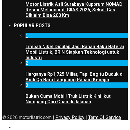
Motor Listrik Asli Surabaya Kupprum NOMAD
Resmi Meluncur di GIIAS 2026, Sekali Cas
Diklaim Bisa 200 Km
POPULAR POSTS
1
Limbah Nikel Disulap Jadi Bahan Baku Baterai
Mobil Listrik, BRIN Siapkan Teknologi untuk
Industri
2
Harganya Rp1,725 Miliar, Tapi Begitu Duduk di
Audi Q5 Baru Langsung Paham Kenapa
3
Bukan Cuma Mobil! Truk Listrik Kini Ikut
Numpang Cari Cuan di Jalanan
© 2026 motorlistrik.com |
Privacy Policy
|
Term Of Service