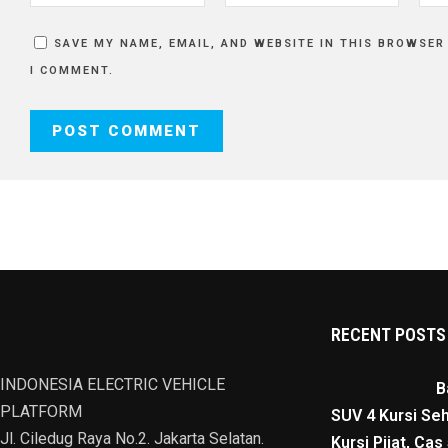
SAVE MY NAME, EMAIL, AND WEBSITE IN THIS BROWSER
I COMMENT.
RECENT POSTS
INDONESIA ELECTRIC VEHICLE
B
PLATFORM
SUV 4 Kursi Seh
Jl. Ciledug Raya No.2. Jakarta Selatan.
Kursi Pijat, Ca