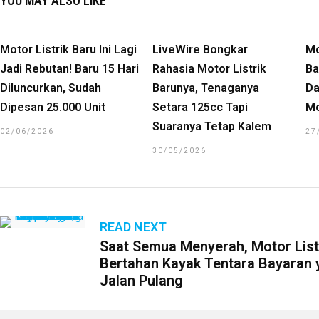
YOU MAY ALSO LIKE
Motor Listrik Baru Ini Lagi
LiveWire Bongkar
Mo
Jadi Rebutan! Baru 15 Hari
Rahasia Motor Listrik
Ba
Diluncurkan, Sudah
Barunya, Tenaganya
Da
Dipesan 25.000 Unit
Setara 125cc Tapi
Mo
Suaranya Tetap Kalem
02/06/2026
27
30/05/2026
READ NEXT
Saat Semua Menyerah, Motor Listr
Bertahan Kayak Tentara Bayaran 
Jalan Pulang