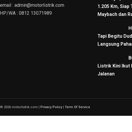
email : admin@motorlistrik.com
1.205 Km, Siap
HP/WA : 0812 13071989
Maybach dan R
H
Tapi Begitu Dud
Langsung Pah
B
Listrik Kini Ik
Jalanan
© 2026 motorlistrik.com |
Privacy Policy
|
Term Of Service