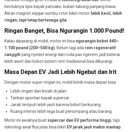
bentuknya tipis kayak pancake, bukan tabung panjang biasa.
Aliran magnet sejajar sumbu rotor bikin motor
lebih kecil, lebih
ringan, tapi tetap bertenaga gila
.
Ringan Banget, Bisa Ngurangin 1.000 Pound!
Kalau dipasang di mobil, motor ini bisa
ngurangin bobot 440–
1.100 pound (200–500 kg)
. Belum lagi ada
rem regeneratif
canggih
yang nyedot energi dari roda pas ngerem, jadi baterai
lebih awet dan bobot sistem rem tradisional bisa dikurangi.
Masa Depan EV Jadi Lebih Ngebut dan Irit
Dengan motor super ringan ini, mobil listrik masa depan bisa:
Lebih ringan dan lincah di jalan
Tarikan spontan kayak supercar
Jarak tempuh lebih jauh karena bobot berkurang
Ruang interior lebih lega buat penumpang atau barang
Motor ini awalnya buat
supercar dan EV performa tinggi
, tapi
teknologi axial flux jelas bisa bikin
EV jarak jauh makin mantap
.