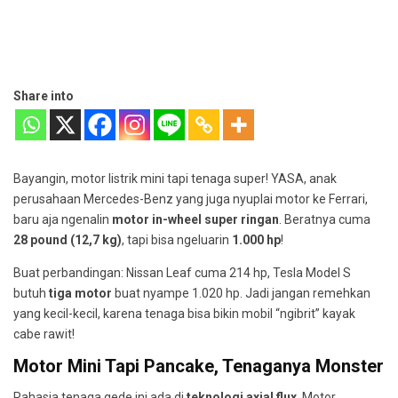
Share into
Bayangin, motor listrik mini tapi tenaga super! YASA, anak
perusahaan Mercedes-Benz yang juga nyuplai motor ke Ferrari,
baru aja ngenalin
motor in-wheel super ringan
. Beratnya cuma
28 pound (12,7 kg)
, tapi bisa ngeluarin
1.000 hp
!
Buat perbandingan: Nissan Leaf cuma 214 hp, Tesla Model S
butuh
tiga motor
buat nyampe 1.020 hp. Jadi jangan remehkan
yang kecil-kecil, karena tenaga bisa bikin mobil “ngibrit” kayak
cabe rawit!
Motor Mini Tapi Pancake, Tenaganya Monster
Rahasia tenaga gede ini ada di
teknologi axial flux
. Motor