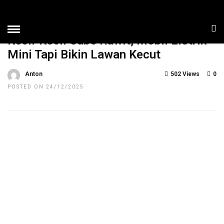
HOME
»
NEWS
TOP NEWS
Kecil-Kecil Cabe Rawit, Mobil Listrik
Mini Tapi Bikin Lawan Kecut
Anton
502 Views
0
POSTED ON 24/12/2025