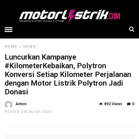
HOME
»
NEWS
Luncurkan Kampanye
#KilometerKebaikan, Polytron
Konversi Setiap Kilometer Perjalanan
dengan Motor Listrik Polytron Jadi
Donasi
Anton
892 Views
0
POSTED ON 05/03/2025