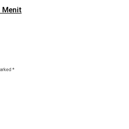
3 Menit
marked
*