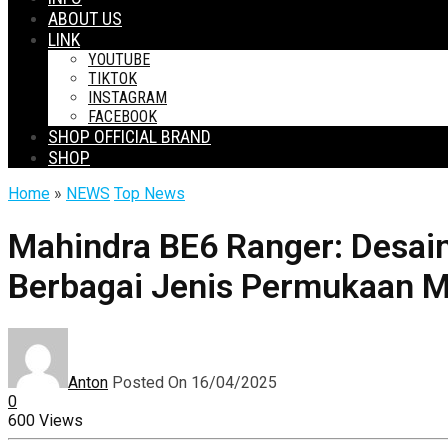
ABOUT US
LINK
YOUTUBE
TIKTOK
INSTAGRAM
FACEBOOK
SHOP OFFICIAL BRAND
SHOP
Home
»
NEWS
Top News
Mahindra BE6 Ranger: Desai
Berbagai Jenis Permukaan Me
Anton
Posted On 16/04/2025
0
600 Views