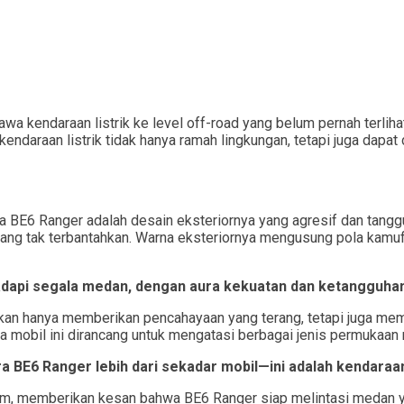
 kendaraan listrik ke level off-road yang belum pernah terlih
ndaraan listrik tidak hanya ramah lingkungan, tetapi juga dapat
dra BE6 Ranger adalah desain eksteriornya yang agresif dan tang
yang tak terbantahkan. Warna eksteriornya mengusung pola kamu
i segala medan, dengan aura kekuatan dan ketangguhan ya
n hanya memberikan pencahayaan yang terang, tetapi juga membe
bil ini dirancang untuk mengatasi berbagai jenis permukaan med
 BE6 Ranger lebih dari sekadar mobil—ini adalah kendaraa
m, memberikan kesan bahwa BE6 Ranger siap melintasi medan yan