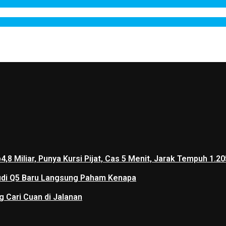
p4,8 Miliar, Punya Kursi Pijat, Cas 5 Menit, Jarak Tempuh 
 Audi Q5 Baru Langsung Paham Kenapa
g Cari Cuan di Jalanan