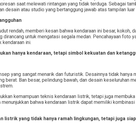
 goresan saat melewati rintangan yang tidak terduga. Sebagai ta
desain atau studio yang bertanggung jawab atas tampilan luar b
tangguhan
dut rendah, memberi kesan bahwa kendaraan ini besar, kokoh, da
 dirancang untuk mengatasi segala medan. Pencahayaan foto yan
 kendaraan ini.
ukan hanya kendaraan, tetapi simbol kekuatan dan ketangg
sep yang sangat menarik dan futuristik. Desainnya tidak hanya 
ng berat. Ban besar, pelindung bawah, dan desain keseluruhan m
kstrem.
jukkan kemampuan teknis kendaraan listrik, tetapi juga membuk
 menunjukkan bahwa kendaraan listrik dapat memiliki kombinasi ki
istrik yang tidak hanya ramah lingkungan, tetapi juga sia