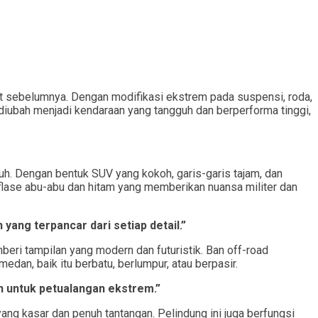
at sebelumnya. Dengan modifikasi ekstrem pada suspensi, roda,
 diubah menjadi kendaraan yang tangguh dan berperforma tinggi,
guh. Dengan bentuk SUV yang kokoh, garis-garis tajam, dan
flase abu-abu dan hitam yang memberikan nuansa militer dan
ng terpancar dari setiap detail.”
ri tampilan yang modern dan futuristik. Ban off-road
an, baik itu berbatu, berlumpur, atau berpasir.
n untuk petualangan ekstrem.”
g kasar dan penuh tantangan. Pelindung ini juga berfungsi