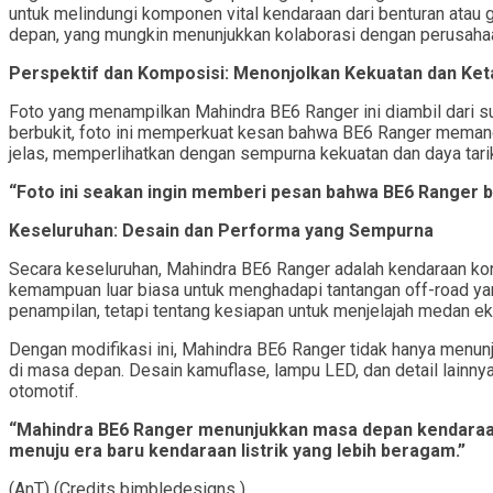
untuk melindungi komponen vital kendaraan dari benturan atau
depan, yang mungkin menunjukkan kolaborasi dengan perusahaan 
Perspektif dan Komposisi: Menonjolkan Kekuatan dan Ke
Foto yang menampilkan Mahindra BE6 Ranger ini diambil dari su
berbukit, foto ini memperkuat kesan bahwa BE6 Ranger memang
jelas, memperlihatkan dengan sempurna kekuatan dan daya tarik
“Foto ini seakan ingin memberi pesan bahwa BE6 Ranger b
Keseluruhan: Desain dan Performa yang Sempurna
Secara keseluruhan, Mahindra BE6 Ranger adalah kendaraan kon
kemampuan luar biasa untuk menghadapi tantangan off-road ya
penampilan, tetapi tentang kesiapan untuk menjelajah medan e
Dengan modifikasi ini, Mahindra BE6 Ranger tidak hanya menun
di masa depan. Desain kamuflase, lampu LED, dan detail lainnya
otomotif.
“Mahindra BE6 Ranger menunjukkan masa depan kendaraan l
menuju era baru kendaraan listrik yang lebih beragam.”
(AnT) (Credits bimbledesigns
)