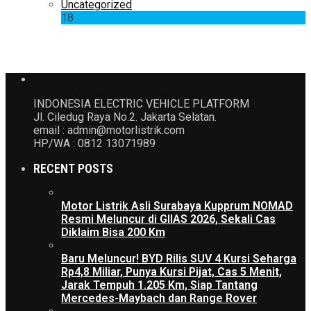
Uncategorized
18
INDONESIA ELECTRIC VEHICLE PLATFORM
Jl. Ciledug Raya No.2. Jakarta Selatan.
email : admin@motorlistrik.com
HP/WA : 0812 13071989
RECENT POSTS
Motor Listrik Asli Surabaya Kupprum NOMAD
Resmi Meluncur di GIIAS 2026, Sekali Cas
Diklaim Bisa 200 Km
Baru Meluncur! BYD Rilis SUV 4 Kursi Seharga
Rp4,8 Miliar, Punya Kursi Pijat, Cas 5 Menit,
Jarak Tempuh 1.205 Km, Siap Tantang
Mercedes-Maybach dan Range Rover