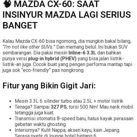
🧠 MAZDA CX-60: SAAT
INSINYUR MAZDA LAGI SERIUS
BANGET
Kalau Mazda CX-60 bisa ngomong, dia mungkin bakal bilang,
“I’m not like other SUVs.”
Dan memang betul. Ini bukan SUV
sembarangan. Dia pakai mesin
Inline-6 3.3L
dan bahkan
punya versi
plug-in hybrid (PHEV)
yang bisa jalan listrik-
listrik-an juga. Cocok buat yang pengen performa mantap tapi
juga sok “eco-friendly” pas nongkrong.
Fitur yang Bikin Gigit Jari:
Mesin 3.3L 6 silinder turbo atau 2.5L + motor listrik
Tenaga? Sampai
327 PS
, torsi 500 Nm! Mau narik mobil
tetangga juga kuat.
Transmisi otomatis 8-speed baru, halus kayak perasaan
gebetan waktu ghosting.
Interiornya? Kulit Nappa, aksen kayu, kain Jepang.
Serasa nyetir di lounge hotel bintang 6.