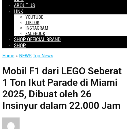
ABOUT US
LINK
YOUTUBE
TIKTOK
INSTAGRAM
FACEBOOK
SHOP OFFICIAL BRAND
SHOP
Home
»
NEWS
Top News
Mobil F1 dari LEGO Seberat
1 Ton Ikut Parade di Miami
2025, Dibuat oleh 26
Insinyur dalam 22.000 Jam