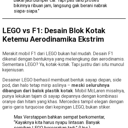
bakal jadi bumper car. Tapi pas tahu proses
bikinnya ribuan jam, langsung gak berani nabrak
siapa-siapa.”
LEGO vs F1: Desain Blok Kotak
Ketemu Aerodinamika Ekstrim
Merakit mobil F1 dari LEGO bukan hal mudah. Desain F1
dikenal dengan bentuknya yang melengkung dan aerodinamis.
Sementara LEGO? Ya, kotak-kotak. Tapi justru dari situ muncul
kejeniusan.
Desainer LEGO berhasil membuat bentuk sayap depan, side
pod, dan halo tetap mirip aslinya –
meski seluruhnya
dibangun dari balok plastik kotak
. Mobil McLaren misalnya,
punya lekukan tajam di sayap depannya dengan kombinasi
oranye dan hitam yang khas. Mercedes tampil elegan dengan
garis-garis turquoise dari kepingan LEGO, bukan stiker.
Max Verstappen bahkan sempat berkomentar,
“Kayaknya kita harus nyapu lintasan. Banyak
serpihan LEGO berserakan tadi.” (Ups.)