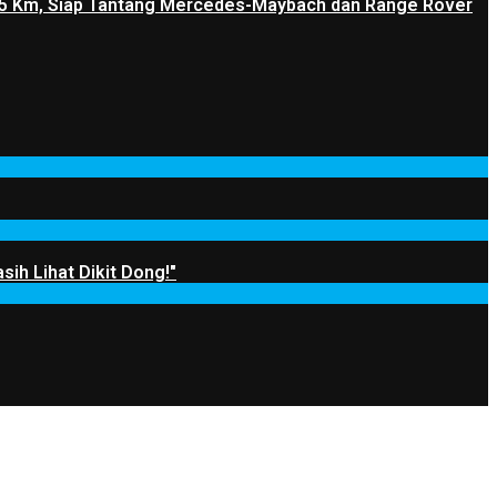
1.205 Km, Siap Tantang Mercedes-Maybach dan Range Rover
sih Lihat Dikit Dong!"