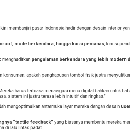
 kini membanjiri pasar Indonesia hadir dengan desain interior yan
nroof, mode berkendara, hingga kursi pemanas
, kini sepen
tuk menghadirkan
pengalaman berkendara yang lebih modern da
n konsumen: apakah penghapusan tombol fisik justru menyulitka
. Mereka harus terbiasa menavigasi menu digital bahkan untuk ha
, sistem ini justru terasa lebih intuitif dan ringkas.”
udah mengoptimalkan antarmuka layar mereka dengan desain
user
ngnya “tactile feedback”
yang biasanya membantu mereka mengop
ma di lalu lintas padat.