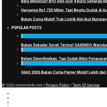
Baru Meluncur! BYD Rilis SUV 4 Kursi Seharga R
Harganya Rp1,725 Miliar, Tapi Begitu Duduk di
Bukan Cuma Mobil! Truk Listrik Kini Ikut Numpan
POPULAR POSTS
1
Bukan Sekadar Serah Terima! GAIKINDO Wariskan
2
Belum Diperlihatkan, Tapi Sudah Bikin Penasaran
3
GIIAS 2026 Bukan Cuma Pamer Mobil! Lebih dari
© 2026 motorlistrik.com |
Privacy Policy
|
Term Of Service