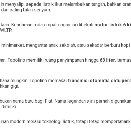
n menyalip, sepeda listrik ikut melambaikan tangan, bahkan orang
 dan paling bikin senyum.
aan. Kendaraan roda empat ringan ini dibekali
motor listrik 6 
 WLTP.
 ke minimarket, mengantar anak sekolah, atau sekadar berburu kopi 
isan. Topolino memiliki ruang penyimpanan hingga
63 liter
, terma
rhana mungkin. Topolino memakai
transmisi otomatis satu per
hkan gigi.
 bukan nama baru bagi Fiat. Nama legendaris ini pernah digunak
dimiliki.
tuhan modern melalui teknologi listrik, tetapi tetap mempertah