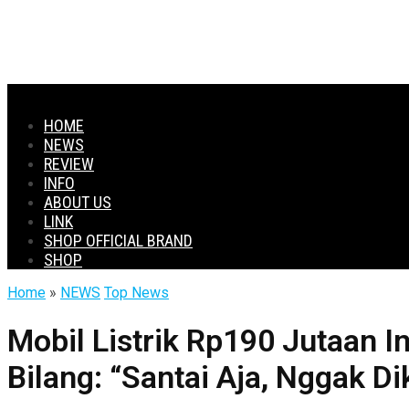
HOME
NEWS
REVIEW
INFO
ABOUT US
LINK
SHOP OFFICIAL BRAND
SHOP
Home
»
NEWS
Top News
Mobil Listrik Rp190 Jutaan 
Bilang: “Santai Aja, Nggak D