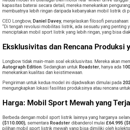
kapasitas baterai secara detail, mereka menekankan penguran
membuatnya lebih ringan daripada kebanyakan mobil listrik di p
CEO Longbow,
Daniel Davey
, menjelaskan filosofi perusahaan:
“Di tengah revolusi mobilitas listrik, ada sesuatu yang penting 
menciptakan mobil sport listrik yang lebih ringan, yang bisa d
Eksklusivitas dan Rencana Produksi 
Longbow tidak main-main soal eksklusivitas. Mereka akan m
Autograph Edition
. Sedangkan untuk
Roadster
, hanya ada
100
menekankan kualitas dan keistimewaan.
Pengiriman untuk kedua model ini dijadwalkan dimulai pada
20
mengungkapkan lokasi fasilitas produksinya atau rencana untu
Harga: Mobil Sport Mewah yang Terj
Berbeda dengan mobil sport listrik lainnya yang harganya sela
($110.000)
, sementara
Roadster
dibanderol mulai
£64.995 ($
pilihan mobil sport listrik mewah yang bisa dimiliki oleh kolekto