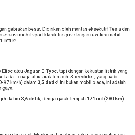
engan gebrakan besar. Didirikan oleh mantan eksekutif Tesla dan
 esensi mobil sport klasik Inggris dengan revolusi mobil
listrik!
 Elise
atau
Jaguar E-Type
, tapi dengan kekuatan listrik yang
ekadar tenaga atau jarak tempuh.
Speedster
, yang hadir
0-97 km/h) dalam
3,5 detik
! Ini bukan mobil biasa, ini adalah
n gaya.
mph
dalam
3,6 detik
, dengan jarak tempuh
174 mil (280 km)
.
 ringan dan gesit. Meskipun Longbow belum mengungkapkan