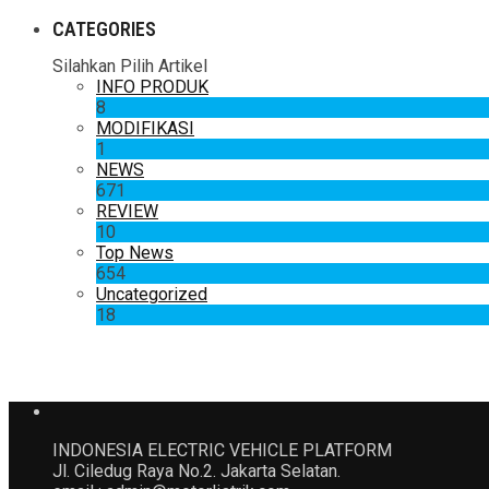
CATEGORIES
Silahkan Pilih Artikel
INFO PRODUK
8
MODIFIKASI
1
NEWS
671
REVIEW
10
Top News
654
Uncategorized
18
INDONESIA ELECTRIC VEHICLE PLATFORM
Jl. Ciledug Raya No.2. Jakarta Selatan.