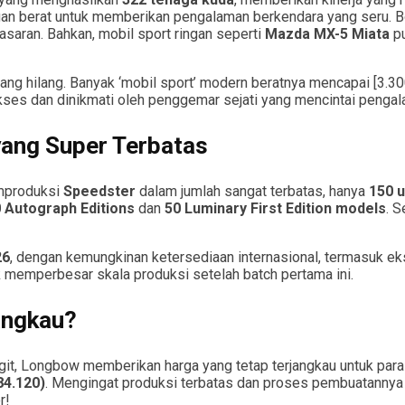
gan berat untuk memberikan pengalaman berkendara yang seru. B
asaran. Bahkan, mobil sport ringan seperti
Mazda MX-5 Miata
pu
yang hilang. Banyak ‘mobil sport’ modern beratnya mencapai [3.300 l
iakses dan dinikmati oleh penggemar sejati yang mencintai penga
yang Super Terbatas
emproduksi
Speedster
dalam jumlah sangat terbatas, hanya
150 u
 Autograph Editions
dan
50 Luminary First Edition models
. 
26
, dengan kemungkinan ketersediaan internasional, termasuk e
k memperbesar skala produksi setelah batch pertama ini.
angkau?
ngit, Longbow memberikan harga yang tetap terjangkau untuk par
84.120)
. Mengingat produksi terbatas dan proses pembuatannya 
r!