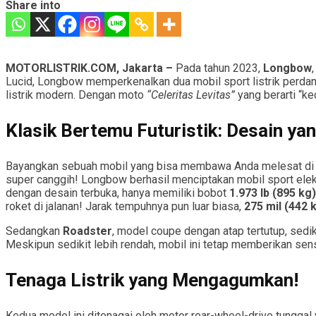
Share into
MOTORLISTRIK.COM, Jakarta –
Pada tahun 2023,
Longbow
Lucid, Longbow memperkenalkan dua mobil sport listrik perda
listrik modern. Dengan moto
“Celeritas Levitas”
yang berarti “ke
Klasik Bertemu Futuristik: Desain 
Bayangkan sebuah mobil yang bisa membawa Anda melesat di j
super canggih! Longbow berhasil menciptakan mobil sport ele
dengan desain terbuka, hanya memiliki bobot
1.973 lb (895 kg)
roket di jalanan! Jarak tempuhnya pun luar biasa,
275 mil (442 
Sedangkan
Roadster
, model coupe dengan atap tertutup, sediki
Meskipun sedikit lebih rendah, mobil ini tetap memberikan sens
Tenaga Listrik yang Mengagumkan!
Kedua model ini ditenagai oleh motor rear-wheel-drive tungga