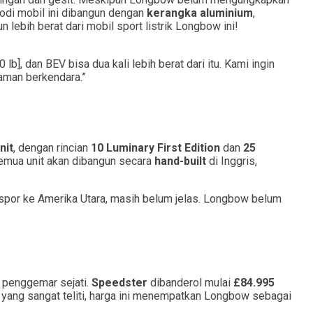
odi mobil ini dibangun dengan
kerangka aluminium
,
n lebih berat dari mobil sport listrik Longbow ini!
b], dan BEV bisa dua kali lebih berat dari itu. Kami ingin
laman berkendara.”
nit
, dengan rincian
10 Luminary First Edition
dan
25
Semua unit akan dibangun secara
hand-built
di Inggris,
kspor ke Amerika Utara, masih belum jelas. Longbow belum
a penggemar sejati.
Speedster
dibanderol mulai
£84.995
yang sangat teliti, harga ini menempatkan Longbow sebagai