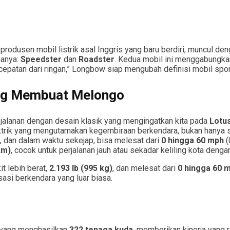
, produsen mobil listrik asal Inggris yang baru berdiri, muncul d
nanya:
Speedster
dan
Roadster
. Kedua mobil ini menggabungkan
cepatan dari ringan,” Longbow siap mengubah definisi mobil sport 
yang Membuat Melongo
alanan dengan desain klasik yang mengingatkan kita pada
Lotus
ktrik yang mengutamakan kegembiraan berkendara, bukan hanya s
, dan dalam waktu sekejap, bisa melesat dari
0 hingga 60 mph
(
km)
, cocok untuk perjalanan jauh atau sekadar keliling kota denga
t lebih berat,
2.193 lb (995 kg)
, dan melesat dari
0 hingga 60 
asi berkendara yang luar biasa.
l yang menghasilkan
322 tenaga kuda
, memberikan kinerja yang