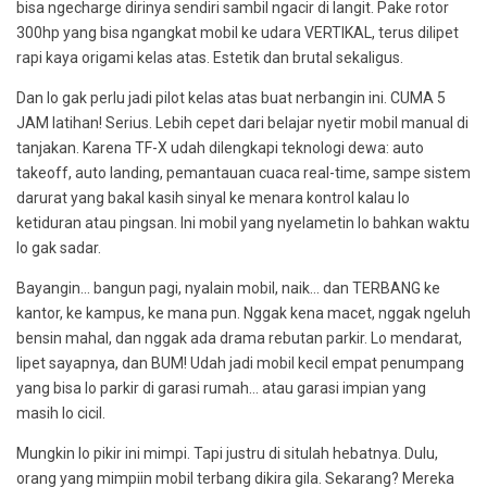
bisa ngecharge dirinya sendiri sambil ngacir di langit. Pake rotor
300hp yang bisa ngangkat mobil ke udara VERTIKAL, terus dilipet
rapi kaya origami kelas atas. Estetik dan brutal sekaligus.
Dan lo gak perlu jadi pilot kelas atas buat nerbangin ini. CUMA 5
JAM latihan! Serius. Lebih cepet dari belajar nyetir mobil manual di
tanjakan. Karena TF-X udah dilengkapi teknologi dewa: auto
takeoff, auto landing, pemantauan cuaca real-time, sampe sistem
darurat yang bakal kasih sinyal ke menara kontrol kalau lo
ketiduran atau pingsan. Ini mobil yang nyelametin lo bahkan waktu
lo gak sadar.
Bayangin… bangun pagi, nyalain mobil, naik… dan TERBANG ke
kantor, ke kampus, ke mana pun. Nggak kena macet, nggak ngeluh
bensin mahal, dan nggak ada drama rebutan parkir. Lo mendarat,
lipet sayapnya, dan BUM! Udah jadi mobil kecil empat penumpang
yang bisa lo parkir di garasi rumah… atau garasi impian yang
masih lo cicil.
Mungkin lo pikir ini mimpi. Tapi justru di situlah hebatnya. Dulu,
orang yang mimpiin mobil terbang dikira gila. Sekarang? Mereka