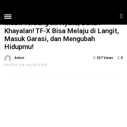
HOME
»
NEWS
TOP NEWS
Mobil Terbang Ini Nyata, Bukan
Khayalan! TF-X Bisa Melaju di Langit,
Masuk Garasi, dan Mengubah
Hidupmu!
Anton
557 Views
0
POSTED ON 06/05/2025