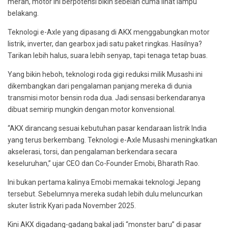
merah, motor ini berpotensi bikin sebelah cuma lihat lampu
belakang.
Teknologi e-Axle yang dipasang di AKX menggabungkan motor
listrik, inverter, dan gearbox jadi satu paket ringkas. Hasilnya?
Tarikan lebih halus, suara lebih senyap, tapi tenaga tetap buas.
Yang bikin heboh, teknologi roda gigi reduksi milik Musashi ini
dikembangkan dari pengalaman panjang mereka di dunia
transmisi motor bensin roda dua. Jadi sensasi berkendaranya
dibuat semirip mungkin dengan motor konvensional.
“AKX dirancang sesuai kebutuhan pasar kendaraan listrik India
yang terus berkembang. Teknologi e-Axle Musashi meningkatkan
akselerasi, torsi, dan pengalaman berkendara secara
keseluruhan,” ujar CEO dan Co-Founder Emobi, Bharath Rao.
Ini bukan pertama kalinya Emobi memakai teknologi Jepang
tersebut. Sebelumnya mereka sudah lebih dulu meluncurkan
skuter listrik Kyari pada November 2025.
Kini AKX digadang-gadang bakal jadi “monster baru” di pasar