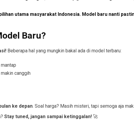
 pilihan utama masyarakat Indonesia. Model baru nanti pastin
Model Baru?
si!
Beberapa hal yang mungkin bakal ada di model terbaru:
n mantap
 makin canggih
bulan ke depan
. Soal harga? Masih misteri, tapi semoga aja mak
n
?
Stay tuned, jangan sampai ketinggalan!
🚀