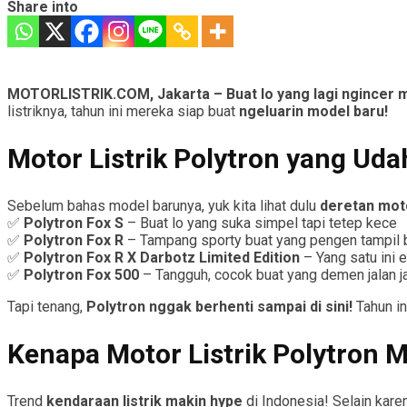
Share into
MOTORLISTRIK.COM, Jakarta – Buat lo yang lagi ngincer m
listriknya, tahun ini mereka siap buat
ngeluarin model baru!
Motor Listrik Polytron yang Uda
Sebelum bahas model barunya, yuk kita lihat dulu
deretan moto
✅
Polytron Fox S
– Buat lo yang suka simpel tapi tetep kece
✅
Polytron Fox R
– Tampang sporty buat yang pengen tampil
✅
Polytron Fox R X Darbotz Limited Edition
– Yang satu ini 
✅
Polytron Fox 500
– Tangguh, cocok buat yang demen jalan j
Tapi tenang,
Polytron nggak berhenti sampai di sini!
Tahun in
Kenapa Motor Listrik Polytron M
Trend
kendaraan listrik makin hype
di Indonesia! Selain kar