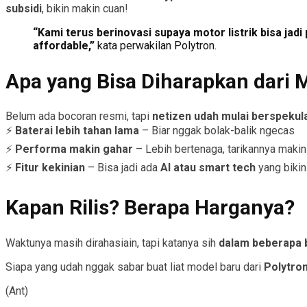
subsidi
, bikin makin cuan!
“Kami terus berinovasi supaya motor listrik bisa jadi
affordable,”
kata perwakilan Polytron.
Apa yang Bisa Diharapkan dari 
Belum ada bocoran resmi, tapi
netizen udah mulai berspekula
⚡
Baterai lebih tahan lama
– Biar nggak bolak-balik ngecas
⚡
Performa makin gahar
– Lebih bertenaga, tarikannya maki
⚡
Fitur kekinian
– Bisa jadi ada
AI atau smart tech
yang bikin
Kapan Rilis? Berapa Harganya?
Waktunya masih dirahasiain, tapi katanya sih
dalam beberapa 
Siapa yang udah nggak sabar buat liat model baru dari
Polytro
(Ant)