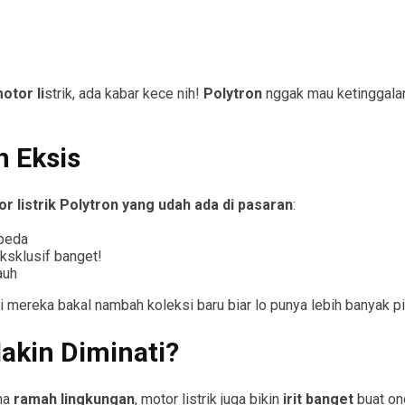
otor li
strik, ada kabar kece nih!
Polytron
nggak mau ketinggalan
h Eksis
r listrik Polytron yang udah ada di pasaran
:
 beda
eksklusif banget!
auh
i mereka bakal nambah koleksi baru biar lo punya lebih banyak pi
akin Diminati?
ena
ramah lingkungan
, motor listrik juga bikin
irit banget
buat on