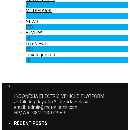
8
MODIFIKASI
1
NEWS
673
REVIEW
10
Top News
656
Uncategorized
18
INDONESIA ELECTRIC VEHICLE PLATFORM
Jl. Ciledug Raya No.2. Jakarta Selatan.
email : admin@motorlistrik.com
HP/WA : 0812 13071989
RECENT POSTS