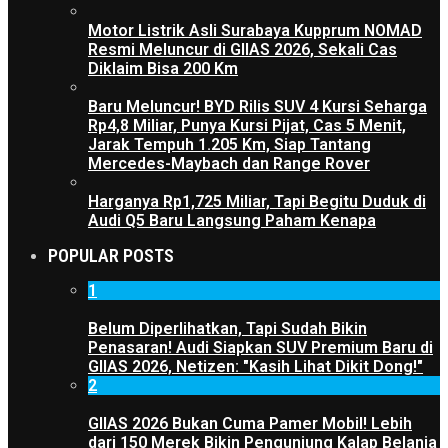
Motor Listrik Asli Surabaya Kupprum NOMAD
Resmi Meluncur di GIIAS 2026, Sekali Cas
Diklaim Bisa 200 Km
Baru Meluncur! BYD Rilis SUV 4 Kursi Seharga
Rp4,8 Miliar, Punya Kursi Pijat, Cas 5 Menit,
Jarak Tempuh 1.205 Km, Siap Tantang
Mercedes-Maybach dan Range Rover
Harganya Rp1,725 Miliar, Tapi Begitu Duduk di
Audi Q5 Baru Langsung Paham Kenapa
POPULAR POSTS
1
Belum Diperlihatkan, Tapi Sudah Bikin
Penasaran! Audi Siapkan SUV Premium Baru di
GIIAS 2026, Netizen: "Kasih Lihat Dikit Dong!"
2
GIIAS 2026 Bukan Cuma Pamer Mobil! Lebih
dari 150 Merek Bikin Pengunjung Kalap Belanja