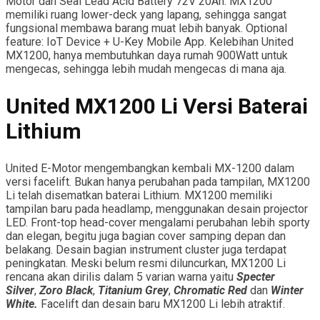
Motor dan Seal Lead Acid Battery 72V 20Ah. MX1200
memiliki ruang lower-deck yang lapang, sehingga sangat
fungsional membawa barang muat lebih banyak. Optional
feature: IoT Device + U-Key Mobile App. Kelebihan United
MX1200, hanya membutuhkan daya rumah 900Watt untuk
mengecas, sehingga lebih mudah mengecas di mana aja.
United MX1200 Li Versi Baterai
Lithium
United E-Motor mengembangkan kembali MX-1200 dalam
versi facelift. Bukan hanya perubahan pada tampilan, MX1200
Li telah disematkan baterai Lithium. MX1200 memiliki
tampilan baru pada headlamp, menggunakan desain projector
LED. Front-top head-cover mengalami perubahan lebih sporty
dan elegan, begitu juga bagian cover samping depan dan
belakang. Desain bagian instrument cluster juga terdapat
peningkatan. Meski belum resmi diluncurkan, MX1200 Li
rencana akan dirilis dalam 5 varian warna yaitu
Specter
Silver
,
Zoro Black
,
Titanium Grey
,
Chromatic Red
dan
Winter
White.
Facelift dan desain baru MX1200 Li lebih atraktif.