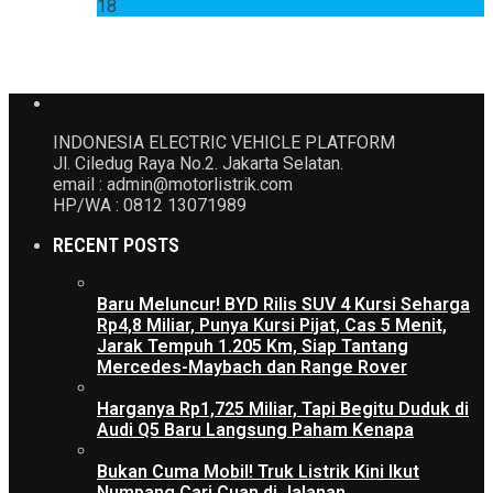
18
INDONESIA ELECTRIC VEHICLE PLATFORM
Jl. Ciledug Raya No.2. Jakarta Selatan.
email : admin@motorlistrik.com
HP/WA : 0812 13071989
RECENT POSTS
Baru Meluncur! BYD Rilis SUV 4 Kursi Seharga
Rp4,8 Miliar, Punya Kursi Pijat, Cas 5 Menit,
Jarak Tempuh 1.205 Km, Siap Tantang
Mercedes-Maybach dan Range Rover
Harganya Rp1,725 Miliar, Tapi Begitu Duduk di
Audi Q5 Baru Langsung Paham Kenapa
Bukan Cuma Mobil! Truk Listrik Kini Ikut
Numpang Cari Cuan di Jalanan